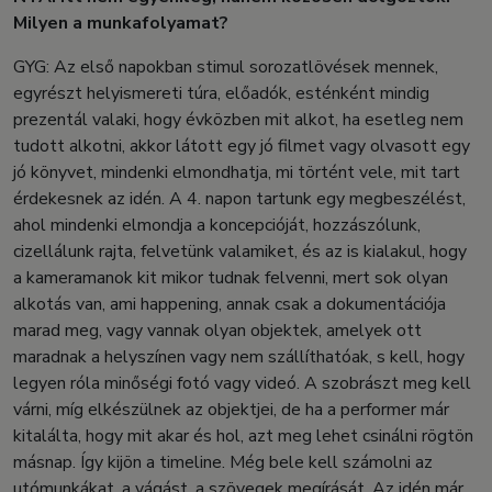
Milyen a munkafolyamat?
GYG: Az első napokban stimul sorozatlövések mennek,
egyrészt helyismereti túra, előadók, esténként mindig
prezentál valaki, hogy évközben mit alkot, ha esetleg nem
tudott alkotni, akkor látott egy jó filmet vagy olvasott egy
jó könyvet, mindenki elmondhatja, mi történt vele, mit tart
érdekesnek az idén. A 4. napon tartunk egy megbeszélést,
ahol mindenki elmondja a koncepcióját, hozzászólunk,
cizellálunk rajta, felvetünk valamiket, és az is kialakul, hogy
a kameramanok kit mikor tudnak felvenni, mert sok olyan
alkotás van, ami happening, annak csak a dokumentációja
marad meg, vagy vannak olyan objektek, amelyek ott
maradnak a helyszínen vagy nem szállíthatóak, s kell, hogy
legyen róla minőségi fotó vagy videó. A szobrászt meg kell
várni, míg elkészülnek az objektjei, de ha a performer már
kitalálta, hogy mit akar és hol, azt meg lehet csinálni rögtön
másnap. Így kijön a timeline. Még bele kell számolni az
utómunkákat, a vágást, a szövegek megírását. Az idén már