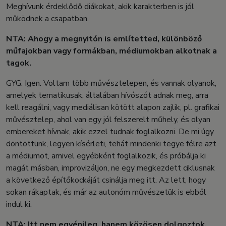
Meghívunk érdeklődő diákokat, akik karakterben is jól
működnek a csapatban.
NTA: Ahogy a megnyitón is említetted, különböző
műfajokban vagy formákban, médiumokban alkotnak a
tagok.
GYG: Igen. Voltam több művésztelepen, és vannak olyanok,
amelyek tematikusak, általában hívószót adnak meg, arra
kell reagálni, vagy mediálisan kötött alapon zajlik, pl. grafikai
művésztelep, ahol van egy jól felszerelt műhely, és olyan
embereket hívnak, akik ezzel tudnak foglalkozni. De mi úgy
döntöttünk, legyen kísérleti, tehát mindenki tegye félre azt
a médiumot, amivel egyébként foglalkozik, és próbálja ki
magát másban, improvizáljon, ne egy megkezdett ciklusnak
a következő építőkockáját csinálja meg itt. Az lett, hogy
sokan rákaptak, és már az autonóm művészetük is ebből
indul ki.
NTA: Itt nem egyénileg, hanem közösen dolgoztok.