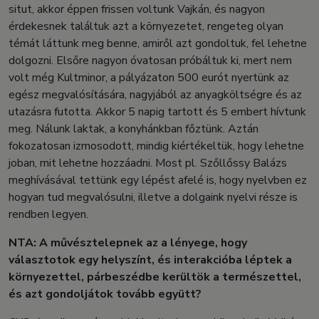
situt, akkor éppen frissen voltunk Vajkán, és nagyon
érdekesnek találtuk azt a környezetet, rengeteg olyan
témát láttunk meg benne, amiről azt gondoltuk, fel lehetne
dolgozni. Elsőre nagyon óvatosan próbáltuk ki, mert nem
volt még Kultminor, a pályázaton 500 eurót nyertünk az
egész megvalósítására, nagyjából az anyagköltségre és az
utazásra futotta. Akkor 5 napig tartott és 5 embert hívtunk
meg. Nálunk laktak, a konyhánkban főztünk. Aztán
fokozatosan izmosodott, mindig kiértékeltük, hogy lehetne
joban, mit lehetne hozzáadni. Most pl. Szőllőssy Balázs
meghívásával tettünk egy lépést afelé is, hogy nyelvben ez
hogyan tud megvalósulni, illetve a dolgaink nyelvi része is
rendben legyen.
NTA: A művésztelepnek az a lényege, hogy
választotok egy helyszínt, és interakcióba léptek a
környezettel, párbeszédbe kerültök a természettel,
és azt gondoljátok tovább együtt?