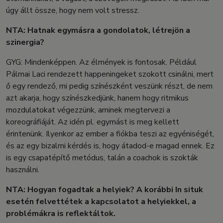
úgy állt össze, hogy nem volt stressz.
NTA: Hatnak egymásra a gondolatok, létrejön a
szinergia?
GYG: Mindenképpen. Az élmények is fontosak. Például
Pálmai Laci rendezett happeningeket szokott csinálni, mert
ő egy rendező, mi pedig színészként veszünk részt, de nem
azt akarja, hogy színészkedjünk, hanem hogy ritmikus
mozdulatokat végezzünk, aminek megtervezi a
koreográfiáját. Az idén pl. egymást is meg kellett
érintenünk. Ilyenkor az ember a fiókba teszi az egyéniségét,
és az egy bizalmi kérdés is, hogy átadod-e magad ennek. Ez
is egy csapatépítő metódus, talán a coachok is szokták
használni.
NTA: Hogyan fogadtak a helyiek? A korábbi In situk
esetén felvettétek a kapcsolatot a helyiekkel, a
problémákra is reflektáltok.