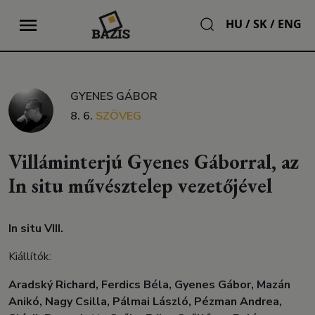
HU
/
SK
/
ENG
GYENES GÁBOR
8. 6.
SZÖVEG
Villáminterjú Gyenes Gáborral, az
In situ művésztelep vezetőjével
In situ VIII.
Kiállítók:
Aradský Richard, Ferdics Béla, Gyenes Gábor, Mazán
Anikó, Nagy Csilla, Pálmai László, Pézman Andrea,