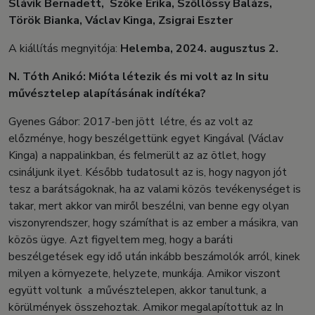
Slávik Bernadett, Szőke Erika, Szőllőssy Balázs,
Török Bianka, Václav Kinga, Zsigrai Eszter
A kiállítás megnyitója:
Helemba, 2024. augusztus 2.
N. Tóth Anikó: Mióta létezik és mi volt az In situ
művésztelep alapításának indítéka?
Gyenes Gábor: 2017-ben jött létre, és az volt az
előzménye, hogy beszélgettünk egyet Kingával (Václav
Kinga) a nappalinkban, és felmerült az az ötlet, hogy
csináljunk ilyet. Később tudatosult az is, hogy nagyon jót
tesz a barátságoknak, ha az valami közös tevékenységet is
takar, mert akkor van miről beszélni, van benne egy olyan
viszonyrendszer, hogy számíthat is az ember a másikra, van
közös ügye. Azt figyeltem meg, hogy a baráti
beszélgetések egy idő után inkább beszámolók arról, kinek
milyen a környezete, helyzete, munkája. Amikor viszont
együtt voltunk a művésztelepen, akkor tanultunk, a
körülmények összehoztak. Amikor megalapítottuk az In