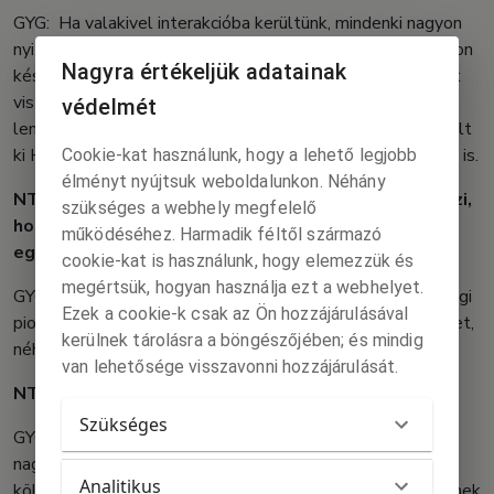
GYG: Ha valakivel interakcióba kerültünk, mindenki nagyon
nyitott és érdeklődő volt, ha szükség volt valamire, nagyon
Nagyra értékeljük adatainak
készségesek voltak. Pozitív volt a visszhang. Arra jöttünk
viszont rá, hogy a mediális láthatóságunkon kellene
védelmét
lendíteni. Kiraktunk ugyan plakátokat, de kicsit későn került
ki Helemba weboldalára, nyilván lehetne ezt ügyesebben is.
Cookie-kat használunk, hogy a lehető legjobb
élményt nyújtsuk weboldalunkon. Néhány
NTA: Nagyon sokan voltak a megnyitón, ez is azt jelzi,
szükséges a webhely megfelelő
hogy érdeklődnek az esemény iránt. Helyileg
működéséhez. Harmadik féltől származó
egyébként hol zajlott a tábor?
cookie-kat is használunk, hogy elemezzük és
megértsük, hogyan használja ezt a webhelyet.
GYG: A szomszéd településen, Kovácspatakon. Vannak régi
Ezek a cookie-k csak az Ön hozzájárulásával
pionírházak és egy nagyon kedves Eszti néni, aki kiadja őket,
kerülnek tárolásra a böngészőjében; és mindig
néha megjelent lángossal.
van lehetősége visszavonni hozzájárulását.
NTA: Mi az idei In situ művésztelep hozadéka?
Szükséges
GYG: Az emberek és a helyszín hoznak újdonságokat,
nagyon bevált, hogy elhívtuk a Szőllőssy Balázst mint
Analitikus
költőt, aki elbeszélgetett az emberekkel, hogy mindenkinek