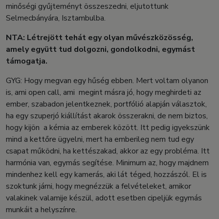
minőségi gyűjteményt összeszedni, eljutottunk
Selmecbányára, Isztambulba.
NTA: Létrejött tehát egy olyan művészközösség,
amely együtt tud dolgozni, gondolkodni, egymást
támogatja.
GYG: Hogy megvan egy hűség ebben. Mert voltam olyanon
is, ami open call, ami megint másra jó, hogy meghirdeti az
ember, szabadon jelentkeznek, portfólió alapján választok,
ha egy szuperjó kiállítást akarok összerakni, de nem biztos,
hogy kijön a kémia az emberek között. Itt pedig igyekszünk
mind a kettőre ügyelni, mert ha emberileg nem tud egy
csapat működni, ha kettészakad, akkor az egy probléma. Itt
harmónia van, egymás segítése. Minimum az, hogy majdnem
mindenhez kell egy kamerás, aki lát téged, hozzászól. El is
szoktunk járni, hogy megnézzük a felvételeket, amikor
valakinek valamije készül, adott esetben cipeljük egymás
munkáit a helyszínre.