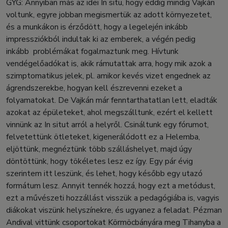
GYG: Annyiban más az idei In situ, hogy eddig mindig Vajkán
voltunk, egyre jobban megismertük az adott környezetet,
és a munkákon is érződött, hogy a legelején inkább
impressziókból indultak ki az emberek, a végén pedig
inkább problémákat fogalmaztunk meg. Hívtunk
vendégelőadókat is, akik rámutattak arra, hogy mik azok a
szimptomatikus jelek, pl. amikor kevés vizet engednek az
ágrendszerekbe, hogyan kell észrevenni ezeket a
folyamatokat. De Vajkán már fenntarthatatlan lett, eladták
azokat az épületeket, ahol megszálltunk, ezért el kellett
vinnünk az In situt arról a helyről. Csináltunk egy fórumot,
felvetettünk ötleteket, kigenerálódott ez a Helemba,
eljöttünk, megnéztünk több szálláshelyet, majd úgy
döntöttünk, hogy tökéletes lesz ez így. Egy pár évig
szerintem itt leszünk, és lehet, hogy később egy utazó
formátum lesz. Annyit tennék hozzá, hogy ezt a metódust,
ezt a művészeti hozzállást visszük a pedagógiába is, vagyis
diákokat viszünk helyszínekre, és ugyanez a feladat. Pézman
Andival vittünk csoportokat Körmöcbányára meg Tihanyba a