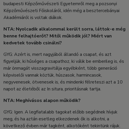
budapesti Képzőművészeti Egyetemről meg a pozsonyi
Képzőművészeti Főiskoláról, idén még a besztercebányai
Akadémiáról is voltak diákok.
NTA: Nyolcadik alkalommal került sorra, láttok-e még
benne felhajtóerőt? Mitől működik jól? Miért van
kedvetek tovább csinálni?
GYG: Azért is, mert nagyjából állandó a csapat, és azt
figyeljük, ki hűséges a csapathoz, ki válik be emberileg is, és
már önmagát visszagravitálja egyébként, több generáció
képviselői vannak köztük, húszasok, harmincasok,
negyvenesek, ötvenesek is, és mindenki félreteszi azt a 10
napot az életéből az In situra, prioritásnak tartja.
NTA: Meghívásos alapon működik?
GYG: Igen. A legfiatalabb tagokat előbb segédnek hívjuk
meg, és ha aztán esetleg elkezdenek ők is alkotni, a
következő évben már tagként, alkotóként tekintünk rájuk.