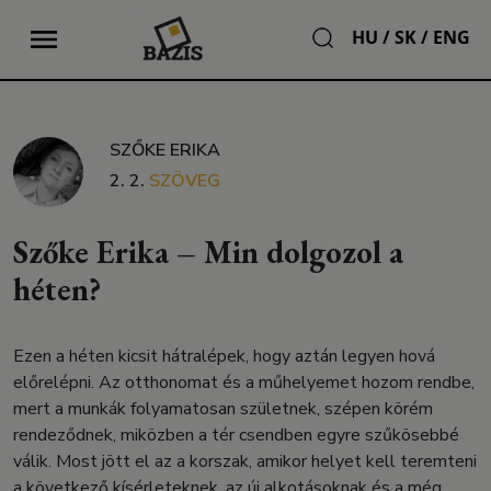
HU
/
SK
/
ENG
SZŐKE ERIKA
2. 2.
SZÖVEG
Szőke Erika – Min dolgozol a
héten?
Ezen a héten kicsit hátralépek, hogy aztán legyen hová
előrelépni. Az otthonomat és a műhelyemet hozom rendbe,
mert a munkák folyamatosan születnek, szépen körém
rendeződnek, miközben a tér csendben egyre szűkösebbé
válik. Most jött el az a korszak, amikor helyet kell teremteni
a következő kísérleteknek, az új alkotásoknak és a még