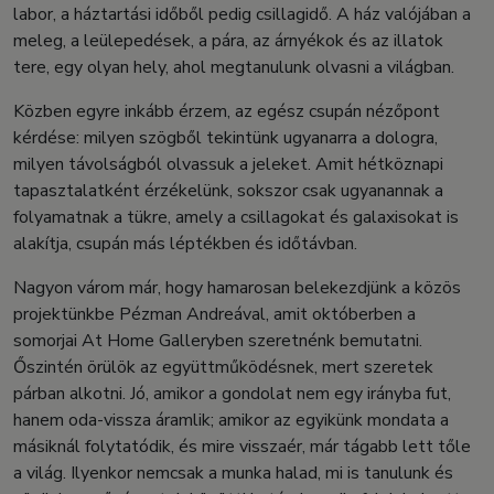
labor, a háztartási időből pedig csillagidő. A ház valójában a
meleg, a leülepedések, a pára, az árnyékok és az illatok
tere, egy olyan hely, ahol megtanulunk olvasni a világban.
Közben egyre inkább érzem, az egész csupán nézőpont
kérdése: milyen szögből tekintünk ugyanarra a dologra,
milyen távolságból olvassuk a jeleket. Amit hétköznapi
tapasztalatként érzékelünk, sokszor csak ugyanannak a
folyamatnak a tükre, amely a csillagokat és galaxisokat is
alakítja, csupán más léptékben és időtávban.
Nagyon várom már, hogy hamarosan belekezdjünk a közös
projektünkbe Pézman Andreával, amit októberben a
somorjai At Home Galleryben szeretnénk bemutatni.
Őszintén örülök az együttműködésnek, mert szeretek
párban alkotni. Jó, amikor a gondolat nem egy irányba fut,
hanem oda-vissza áramlik; amikor az egyikünk mondata a
másiknál folytatódik, és mire visszaér, már tágabb lett tőle
a világ. Ilyenkor nemcsak a munka halad, mi is tanulunk és