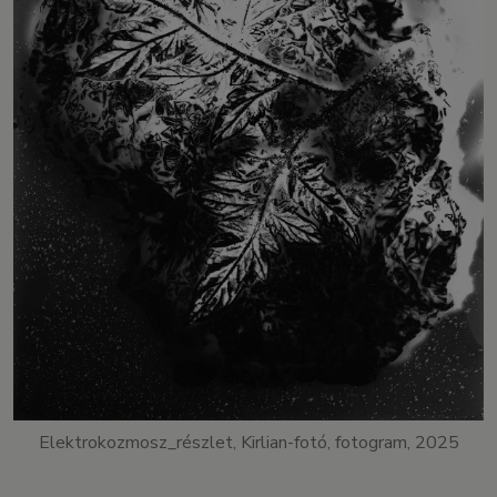
Elektrokozmosz_részlet, Kirlian-fotó, fotogram, 2025