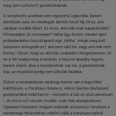
meg sem született gondolatoknak.
A selejtezés azonban nem egyszerű logisztika, hanem
döntések sora, és mindegyik döntés kicsit fáj. Mi az, ami
valóban tovább élhet, és mi az, ami már csak kapaszkodás?
Mi maradjon, és mi menjen? Néha úgy érzem, minden apró
próbadarabhoz hozzátapadt egy „hátha”, mégis meg kell
tanulnom elengedni azt, ami nem vált be, vagy ami már nem
fontos. Célom, hogy az alkotás szabadon lélegezhessen, és
ne a tér szabja meg a határait; a hely ne akadály legyen,
hanem átjáró, ahol a mozdulatnak van íve, a gondolatnak
útja, az inspiráció pedig nem ütközik falakba.
Ebben a rendrakásban valahogy benne van a legutóbbi
kiállításom, a
Parallaxis
fonala is. Akkor Gaston Bachelard
gondolatából indultam ki – miszerint a ház az első univerzum
–, és most ezt viszem tovább, csak más anyagnyelven.
Ugyanazt keresem: hogyan működik a kozmosz törvénye a
mindennapi felületeken, miként válik a konyhaasztalból