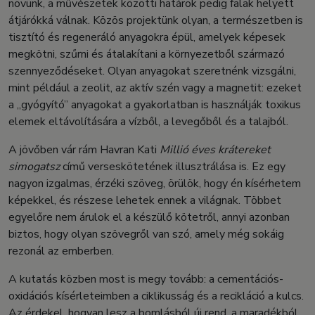
növünk, a művészetek közötti határok pedig falak helyett
átjárókká válnak. Közös projektünk olyan, a természetben is
tisztító és regeneráló anyagokra épül, amelyek képesek
megkötni, szűrni és átalakítani a környezetből származó
szennyeződéseket. Olyan anyagokat szeretnénk vizsgálni,
mint például a zeolit, az aktív szén vagy a magnetit: ezeket
a „gyógyító” anyagokat a gyakorlatban is használják toxikus
elemek eltávolítására a vízből, a levegőből és a talajból.
A jövőben vár rám Havran Kati
Millió éves krátereket
simogatsz
című verseskötetének illusztrálása is. Ez egy
nagyon izgalmas, érzéki szöveg, örülök, hogy én kísérhetem
képekkel, és részese lehetek ennek a világnak. Többet
egyelőre nem árulok el a készülő kötetről, annyi azonban
biztos, hogy olyan szövegről van szó, amely még sokáig
rezonál az emberben.
A kutatás közben most is megy tovább: a cementációs-
oxidációs kísérleteimben a ciklikusság és a recikláció a kulcs.
Az érdekel, hogyan lesz a bomlásból új rend, a maradékból