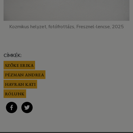
Kozmikus helyzet, fotófrottázs, Fresznel-lencse, 2025
CÍMKÉK:
SZŐKE ERIKA
PÉZMAN ANDREA
HAVRAN KATI
RÓLUNK