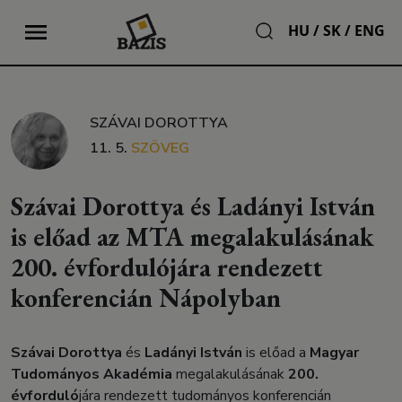
HU
/
SK
/
ENG
SZÁVAI DOROTTYA
11. 5.
SZÖVEG
Szávai Dorottya és Ladányi István
is előad az MTA megalakulásának
200. évfordulójára rendezett
konferencián Nápolyban
Szávai Dorottya
és
Ladányi István
is előad a
Magyar
Tudományos Akadémia
megalakulásának
200.
évforduló
jára rendezett tudományos konferencián