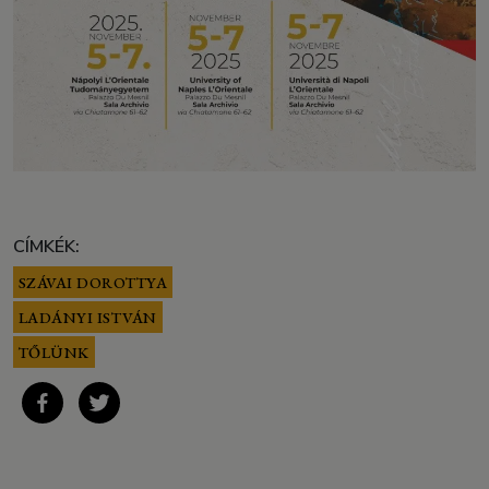
CÍMKÉK:
SZÁVAI DOROTTYA
LADÁNYI ISTVÁN
TŐLÜNK