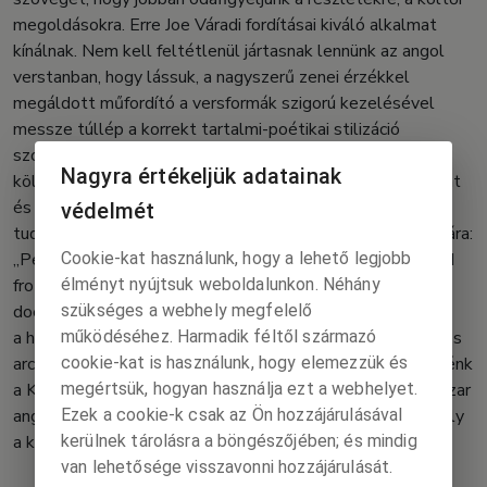
megoldásokra. Erre Joe Váradi fordításai kiváló alkalmat
kínálnak. Nem kell feltétlenül jártasnak lennünk az angol
verstanban, hogy lássuk, a nagyszerű zenei érzékkel
megáldott műfordító a versformák szigorú kezelésével
messze túllép a korrekt tartalmi-poétikai stilizáció
szokványos, tiszteletreméltó nyelvi keretein, és a Dsida-
Nagyra értékeljük adatainak
költészetre olyannyira jellemzően kimunkált formakultúrát
és a finom rezdülések akusztikáját egyaránt érzékeltetni
védelmét
tudja. Lássunk egy példát a szapphói strófa angol variánsára:
Cookie-kat használunk, hogy a lehető legjobb
„Perharps at last, here, in the throes of / horrid shrieks and
élményt nyújtsuk weboldalunkon. Néhány
frothy perspiration, / amid blood-stained bewilderment,
szükséges a webhely megfelelő
does / the spirit yet rule?” Magyarul: „Lássuk, vajon itt
működéséhez. Harmadik féltől származó
a habos verejték / s jajgatások rettenetes hevében, / véres
cookie-kat is használunk, hogy elemezzük és
arcú rémületek között is / úr-e a szellem?” De említhetnénk
megértsük, hogyan használja ezt a webhelyet.
a Kóborló délután kedves kutyámmal című költemény pazar
Ezek a cookie-k csak az Ön hozzájárulásával
angol hexametereit is, vagy azt a nemes rímtechnikát, mely
kerülnek tárolásra a böngészőjében; és mindig
a kötet lapjain olyan sok örömöt szerez.
van lehetősége visszavonni hozzájárulását.