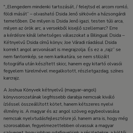
"„Elengedem mindenki tartozását, / felejtsd el arcom romló,
földi mását” – olvasható Dsida Jenő sírkövén a házsongárdi
temetőben. De milyen is Dsida Jenő igazi, testen túli arca,
milyen az örök arc, a versekből kisejlő szellemarc? Erre
a kérdésre kínál lehetséges válaszokat a Bilingual Dsida –
Kétnyelvű Dsida című könyv, Joe Váradi ráadásul Dsida
korrekt angol arcvonásait is megrajzolja. És ez a „rajz” se
nem fantomkép, se nem karikatúra, se nem stilizált
fotográfia után készített skicc, hanem egy kitartó olvasói
fegyelem türelmével megalkotott, részletgazdag, színes
karcrajz.
A Joshua Könyvek kétnyelvű (magyar–angol)
könyvsorozatának legfrissebb darabja nemcsak kiváló
ízléssel összeállított kötet, hanem kétszeres nyelvi
élmény is. A magyar és az angol szöveg egybeolvasása
nemcsak nyelvtudásfejlesztésre jó, hanem arra is, hogy még
szorosabban, fegyelmezettebben olvassuk a magyar
szöveget, hogy jobban odafigyeljünk a részletekre, a költői