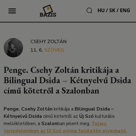
HU
/
SK
/
ENG
CSEHY ZOLTÁN
11. 6.
SZÖVEG
Penge. Csehy Zoltán kritikája a
Bilingual Dsida – Kétnyelvű Dsida
című kötetről a Szalonban
Penge. Csehy Zoltán
kritikája a
Bilingual Dsida –
Kétnyelvű Dsida
című kötetről az
Új Szó
kulturális
mellékletében, a
Szalon
ban jelent meg.
Teljes
terjedelemben az Új Szó online felületén olvasható.