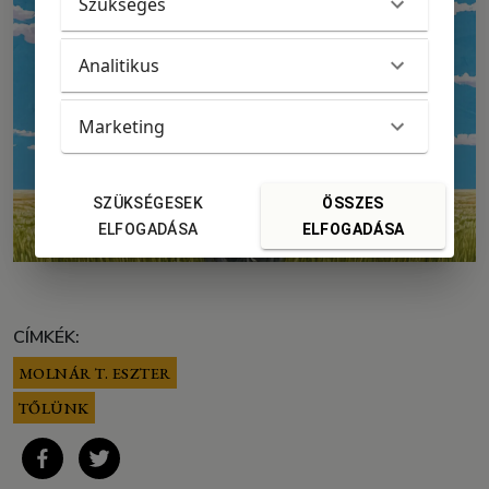
Szükséges
Analitikus
Marketing
SZÜKSÉGESEK
ÖSSZES
ELFOGADÁSA
ELFOGADÁSA
CÍMKÉK:
MOLNÁR T. ESZTER
TŐLÜNK