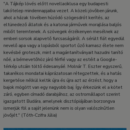
"A Tájkép lövés előtt novellaciklusa egy budapesti
lakótelep mindennapjaiba vezet. A közeli jövőben járunk,
ahol a házak tövében húzódó szögesdrót kerítés, az
eltünedező állatok és a katonai járművek morajlása baljós
miliőt teremtenek. A szövegek érzékenyen mesélnek az
emberi sorsok alapvető furcsaságáról. A sérült fiát egyedül
nevelő apa vagy a lopásból sportot űző kamasz élete nem
kevésbé groteszk, mint a magántanítványait hazudni tanító
nőé, a bérnevetőhöz járó férfié vagy az estéit a Google-
térkép utcáin töltő édesanyáé. Molnár T. Eszter egyszerű,
takarékos mondatai káprázatosan rétegzettek, és a hatás
kergetése nélkül keltik újra és újra azt az érzést, hogy a
bajok mögött van egy nagyobb baj. Így érkezünk el a kötet
záró, egyben címadó darabjához, az ostromállapot szerint
igazgatott Budára, amelynek disztópiájában borzongva
ismerjük föl a saját jelenünk nem is olyan valószínűtlen
jövőjét." (Tóth-Czifra Júlia)