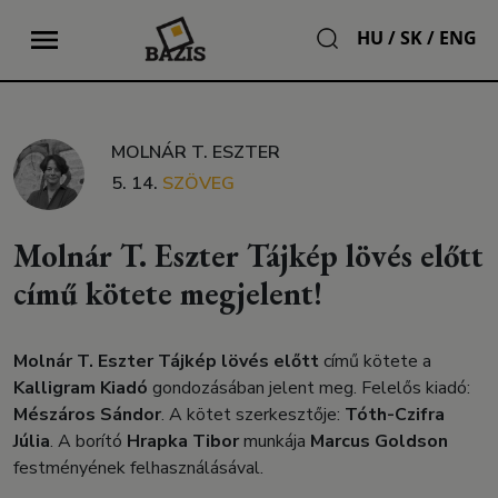
HU
/
SK
/
ENG
MOLNÁR T. ESZTER
5. 14.
SZÖVEG
Molnár T. Eszter Tájkép lövés előtt
című kötete megjelent!
Molnár T. Eszter Tájkép lövés előtt
című kötete a
Kalligram Kiadó
gondozásában jelent meg. Felelős kiadó:
Mészáros Sándor
. A kötet szerkesztője:
Tóth-Czifra
Júlia
. A borító
Hrapka Tibor
munkája
Marcus Goldson
festményének felhasználásával.