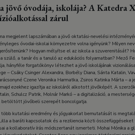
 a jövő óvodája, iskolája? A Katedra 
zióalkotással zárul
 ma megjelent lapszámában a jövő oktatási-nevelési intézményén
tényleges óvodai-iskolai környezetre volna igényünk? Milyen neve
erősítenünk? Hogyan mélyítse el az iskola a szuverenitását? 
a szülő, a tanár és a tanuló az edukációs folyamatban? Mező Fe
ja, hányféle forgatókönyv létezhet a jövő iskolájának vizionálás
e – Csáky Csinger Alexandra, Borbély Diana, Sánta Katalin, Vav
arácsonyné Czene Veronika Harmatka, Zsiros Katinka Márta – a j
, majd ezekhez igazítja az iskoláról alkotott jövőképét. A szerző
alin, Schulcz Patrik, Molnár Markó – a digitalizáció, a mestersége
 betöltött jövőbeli szerepét boncolgatja.
több kutatási eredmény és jógyakorlat bemutatását is megtalálj
lla a baráti kapcsolatok és a reziliencia közti összefüggéseket 
ai a kollaboratív írás módszertanát ismerteti. Mohai Mónika a g