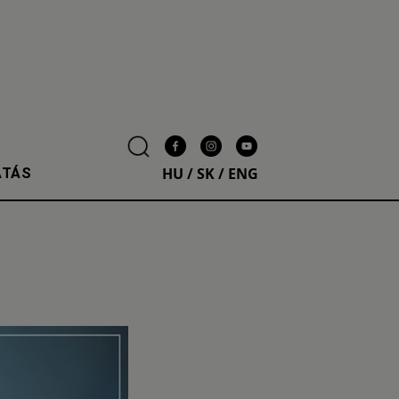
HU
/
SK
/
ENG
ATÁS