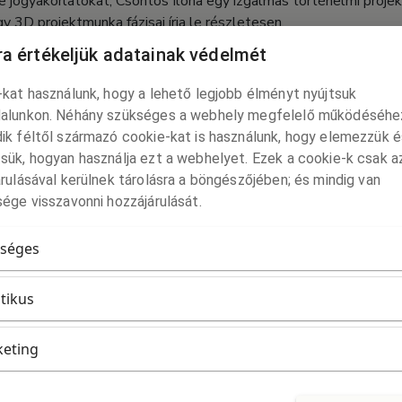
 jógyakorlatokat, Csontos Ilona egy izgalmas történelmi projek
y 3D projektmunka fázisai írja le részletesen.
a értékeljük adatainak védelmét
i munkával összefüggésben több érdekes tudósítást is közöl a
ő az alternatív iskolák találkozójáról számol be, Schulcz Patrik e
kat használunk, hogy a lehető legjobb élményt nyújtsuk
t, Tóth Tibor és Bajcsi Barnabás a Katedra Vámbéry Ármin Földr
alunkon. Néhány szükséges a webhely megfelelő működéséhe
ersenyről tudósít, Kollár Katalin a dunaszerdahelyi Művészeti 
ik féltől származó cookie-kat is használunk, hogy elemezzük é
sük, hogyan használja ezt a webhelyet. Ezek a cookie-k csak a
at megjelenését a Kisebbségi Kulturális Alap és a Magyar Tudo
rulásával kerülnek tárolásra a böngészőjében; és mindig van
 évfolyam 9–10. száma ingyenesen elérhető a folyóirat honlapján
ége visszavonni hozzájárulását.
lyoirat/
.
séges
itikus
eting