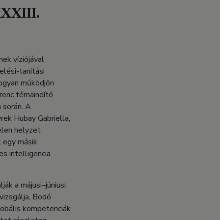
XXXIII.
ek víziójával
lési-tanítási
Hogyan működjön
renc témaindító
a során. A
rek Hubay Gabriella,
elen helyzet
k egy másik
s intelligencia
ák a májusi–júniusi
vizsgálja, Bodó
lobális kompetenciák