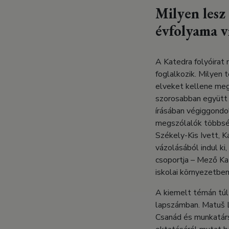
Milyen lesz
évfolyama ví
A Katedra folyóirat
foglalkozik. Milyen 
elveket kellene meg
szorosabban együtt 
írásában végiggondol
megszólalók többség
Székely-Kis Ivett, K
vázolásából indul ki
csoportja – Mező Kat
iskolai környezetben
A kiemelt témán túl 
lapszámban. Matuš Li
Csanád és munkatárs