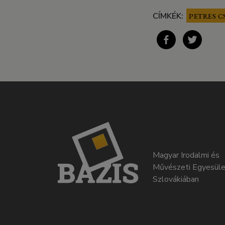
CÍMKÉK:
PETRES C
Magyar Irodalmi és
Művészeti Egyesüle
Szlovákiában