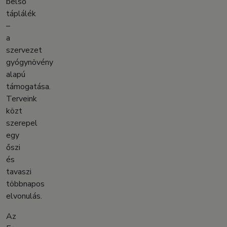
belső
táplálék
–
a
szervezet
gyógynövény
alapú
támogatása.
Terveink
közt
szerepel
egy
őszi
és
tavaszi
többnapos
elvonulás.
Az