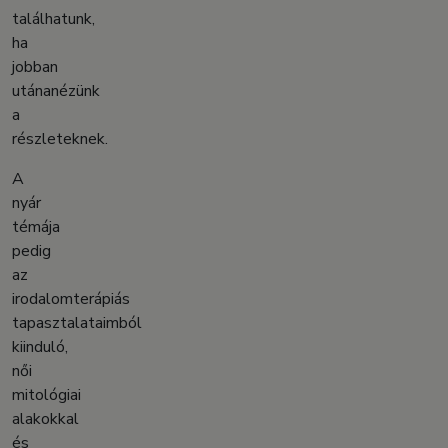
találhatunk,
ha
jobban
utánanézünk
a
részleteknek.
A
nyár
témája
pedig
az
irodalomterápiás
tapasztalataimból
kiinduló,
női
mitológiai
alakokkal
és