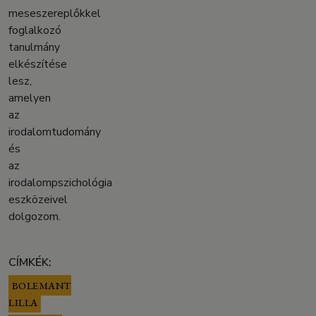
meseszereplőkkel
foglalkozó
tanulmány
elkészítése
lesz,
amelyen
az
irodalomtudomány
és
az
irodalompszichológia
eszközeivel
dolgozom.
CÍMKÉK:
BOLEMANT
LILLA