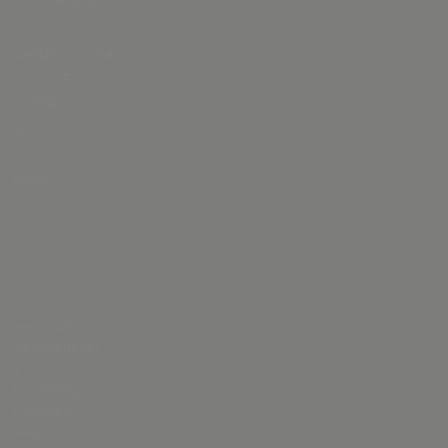
Szlovákiában
IMPRESSZUM
COOKIES
GDPR
©
2022
Bázis
A
weboldal
megjelenését
a
Kisebbségi
Kulturális
Alap