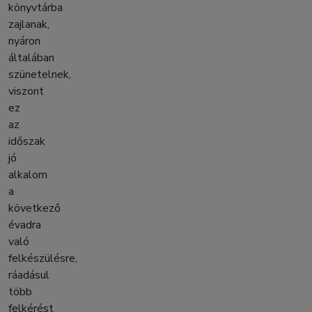
könyvtárba
zajlanak,
nyáron
általában
szünetelnek,
viszont
ez
az
időszak
jó
alkalom
a
következő
évadra
való
felkészülésre,
ráadásul
több
felkérést