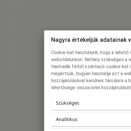
támogatja.
Realizované
s
finančnou
podporou
Fondu
Nagyra értékeljük adatainak 
na
podporu
Cookie-kat használunk, hogy a lehető 
kultúry
národnostných
weboldalunkon. Néhány szükséges a 
menšín.
Harmadik féltől származó cookie-kat 
megértsük, hogyan használja ezt a we
hozzájárulásával kerülnek tárolásra a
lehetősége visszavonni hozzájárulását
Szükséges
Analitikus