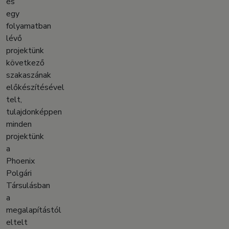
és
egy
folyamatban
lévő
projektünk
következő
szakaszának
előkészítésével
telt,
tulajdonképpen
minden
projektünk
a
Phoenix
Polgári
Társulásban
a
megalapítástól
eltelt