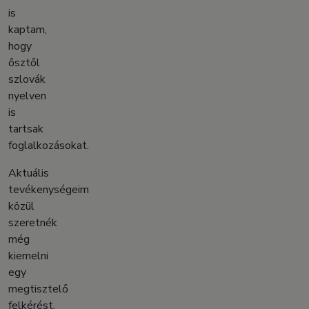
is
kaptam,
hogy
ősztől
szlovák
nyelven
is
tartsak
foglalkozásokat.
Aktuális
tevékenységeim
közül
szeretnék
még
kiemelni
egy
megtisztelő
felkérést,