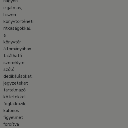
nagyon
izgalmas,
hiszen
könyvtörténeti
ritkaságokkal,
a
könyvtár
állományában
található
személyre
szóló
dedikálásokat,
jegyzeteket
tartalmazó
kötetekkel
foglalkozik,
különös
figyelmet
fordítva