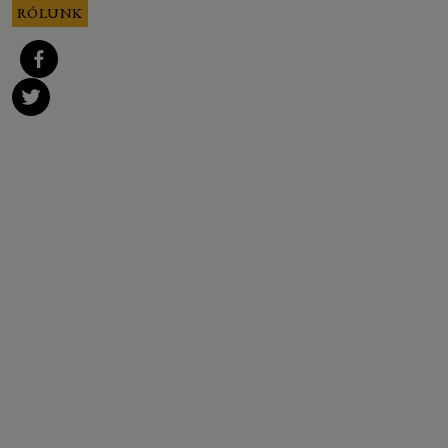
RÓLUNK
Magyar
Irodalmi
és
Művészeti
Egyesület