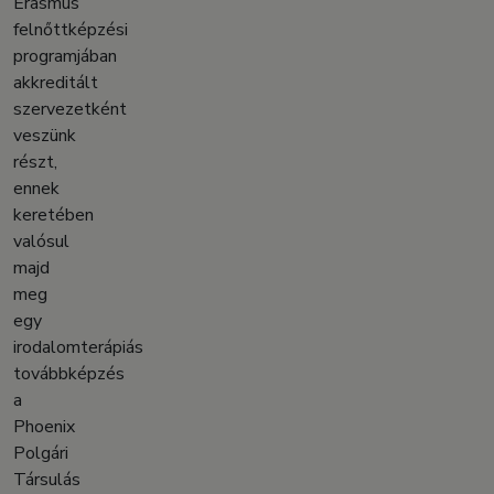
Erasmus
felnőttképzési
programjában
akkreditált
szervezetként
veszünk
részt,
ennek
keretében
valósul
majd
meg
egy
irodalomterápiás
továbbképzés
a
Phoenix
Polgári
Társulás