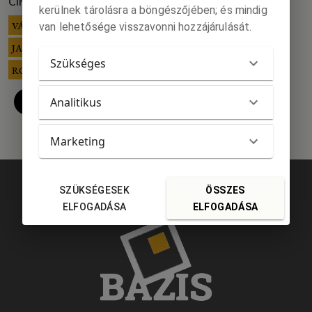
CÍMKÉK:
kerülnek tárolásra a böngészőjében; és mindig
VÁLYI HORVÁTH ERIKA
van lehetősége visszavonni hozzájárulását.
JAKUBECZ LÁSZLÓ
Szükséges
RÓLUNK
Analitikus
Marketing
SZÜKSÉGESEK
ÖSSZES
ELFOGADÁSA
ELFOGADÁSA