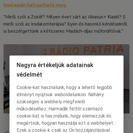
honlapján hallgatható meg.
"Miről szól a Zsiráf? Milyen évet zárt az Abacus+ Kiadó? S
miről szól az irodalomterápia? Ilyen és hasonló kérdésekről
is beszélgettünk a kétszeres Madách-díjas műfordítóval."
Nagyra értékeljük adatainak
védelmét
Cookie-kat használunk, hogy a lehető legjobb
élményt nyújtsuk weboldalunkon. Néhány
szükséges a webhely megfelelő
működéséhez. Harmadik féltől származó
cookie-kat is használunk, hogy elemezzük és
megértsük, hogyan használja ezt a webhelyet.
Ezek a cookie-k csak az Ön hozzájárulásával