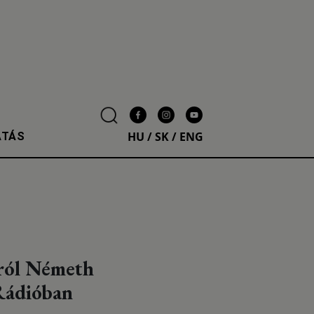
HU
/
SK
/
ENG
ATÁS
ról Németh
 Rádióban