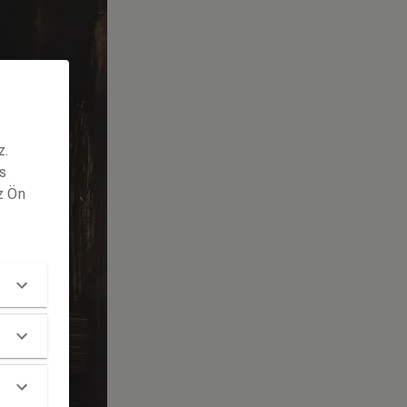
z.
s
z Ön