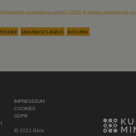
ext/megjelent-az-irodalmi-szemle-2026-6-benes-dekretumok-s
ZOLTÁN
JAKUBECZ LÁSZLÓ
RÓLUNK
IMPRESSZUM
COOKIES
GDPR
t
© 2022 Bázis