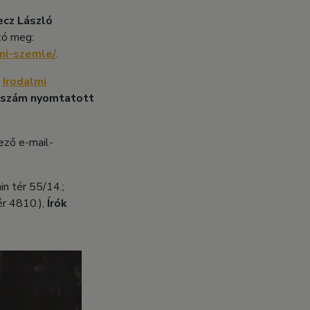
ecz László
tó meg:
mi-szemle/
.
z
Irodalmi
i szám nyomtatott
ező e-mail-
n tér 55/14.;
r 4810.),
Írók