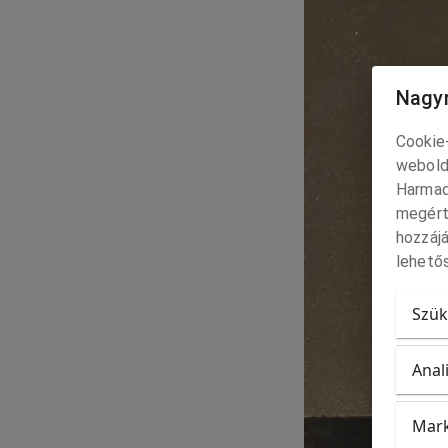
Nagyr
Cookie-
webold
Harmad
megért
hozzájá
lehetős
Szük
Anal
Mark