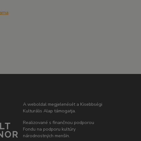
zama
A weboldal megjelenését a Kisebbségi
Kulturális Alap támogatja.
Realizované s finančnou podporou
Fondu na podporu kultúry
národnostných menšín.