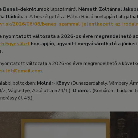
le Beneš-dekrétumok
lapszámáról
Németh Zoltánnal Jakub
ia Rádió
ban. A beszélgetés a Pátria Rádió honlapján hallgatha
stvr.sk/2026/06/08/benes-szammal-jelentkezett-az-irodal
e nyomtatott változata a 2026-os évre megrendelhető a
h Egyesület
honlapján, ugyanitt megvásárolható a június
s.
 nyomtatott változata a 2026-os évre megrendelhető a követk
sulet@gmail.com
.
lábbi boltokban:
Molnár-Könyv
(Dunaszerdahely, Vámbéry Ármi
/2; Vágsellye, Alsó utca 524/1.),
Diderot
(Komárom, Lúdpiac té
ndrássy út 45.).