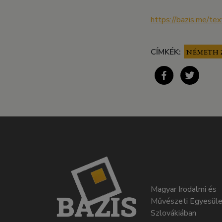
https://bazis.me/t
CÍMKÉK:
NÉMETH 
Magyar Irodalmi és
Művészeti Egyesüle
Szlovákiában