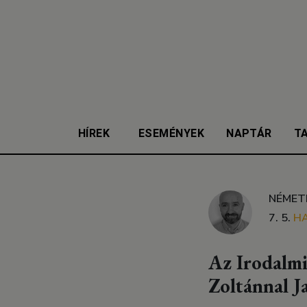
HÍREK
ESEMÉNYEK
NAPTÁR
T
NÉMET
7. 5.
H
Az Irodalm
Zoltánnal J