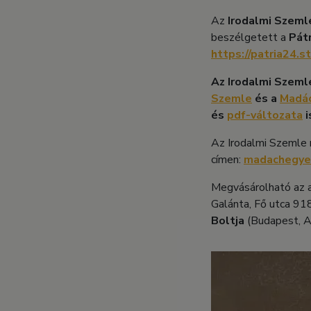
Az
Irodalmi Szem
beszélgetett a
Pátr
https://patria24.
Az Irodalmi Szeml
Szemle
és a
Madác
és
pdf-változata
i
Az Irodalmi Szemle
címen:
madachegye
Megvásárolható az a
Galánta, Fő utca 918
Boltja
(Budapest, A