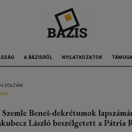
AGSÁG
A BÁZISRÓL
NYILATKOZATOK
TÁMOG
H ZOLTÁN
ANG
i Szemle Beneš-dekrétumok lapszámá
akubecz László beszélgetett a Pátria