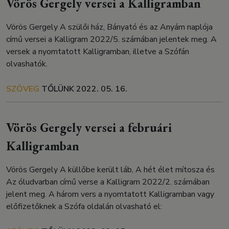
Vörös Gergely versei a Kalligramban
Vörös Gergely A szülői ház, Bányató és az Anyám naplója
című versei a Kalligram 2022/5. számában jelentek meg. A
versek a nyomtatott Kalligramban, illetve a Szófán
olvashatók.
SZÖVEG
TŐLÜNK
2022. 05. 16.
Vörös Gergely versei a februári
Kalligramban
Vörös Gergely A küllőbe került láb, A hét élet mítosza és
Az óludvarban című verse a Kalligram 2022/2. számában
jelent meg. A három vers a nyomtatott Kalligramban vagy
előfizetőknek a Szófa oldalán olvasható el: