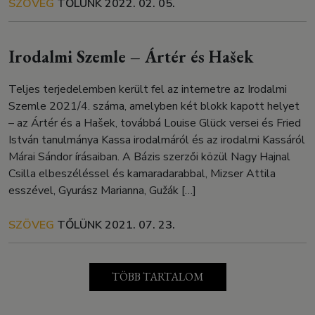
SZÖVEG
TŐLÜNK
2022. 02. 05.
Irodalmi Szemle – Ártér és Hašek
Teljes terjedelemben került fel az internetre az Irodalmi
Szemle 2021/4. száma, amelyben két blokk kapott helyet
– az Ártér és a Hašek, továbbá Louise Glück versei és Fried
István tanulmánya Kassa irodalmáról és az irodalmi Kassáról
Márai Sándor írásaiban. A Bázis szerzői közül Nagy Hajnal
Csilla elbeszéléssel és kamaradarabbal, Mizser Attila
esszével, Gyurász Marianna, Gužák […]
SZÖVEG
TŐLÜNK
2021. 07. 23.
TÖBB TARTALOM