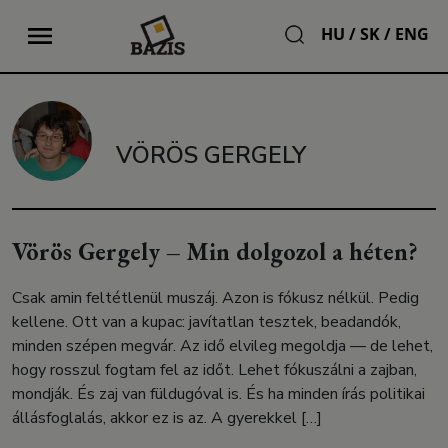
HU
/
SK
/
ENG
VÖRÖS GERGELY
Vörös Gergely – Min dolgozol a héten?
Csak amin feltétlenül muszáj. Azon is fókusz nélkül. Pedig
kellene. Ott van a kupac: javítatlan tesztek, beadandók,
minden szépen megvár. Az idő elvileg megoldja — de lehet,
hogy rosszul fogtam fel az időt. Lehet fókuszálni a zajban,
mondják. És zaj van füldugóval is. És ha minden írás politikai
állásfoglalás, akkor ez is az. A gyerekkel […]