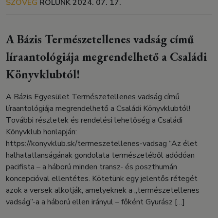
SZÖVEG
RÓLUNK
2024. 07. 17.
A Bázis Természetellenes vadság című
líraantológiája megrendelhető a Családi
Könyvklubtól!
A Bázis Egyesület Természetellenes vadság című
líraantológiája megrendelhető a Családi Könyvklubtól!
További részletek és rendelési lehetőség a Családi
Könyvklub honlapján:
https://konyvklub.sk/termeszetellenes-vadsag “Az élet
halhatatlanságának gondolata természetéből adódóan
pacifista – a háború minden transz- és poszthumán
koncepcióval ellentétes. Kötetünk egy jelentős rétegét
azok a versek alkotják, amelyeknek a „természetellenes
vadság”-a a háború ellen irányul – főként Gyurász […]