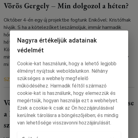
Vörös Gergely – Min dolgozol a héten?
Október 4-én egy új projektbe fogtunk Enikővel: Kristófnak
hívják. S ha a kötelezőket leszámoljuk, immár harmadik
hónapja a vele való törődés írja körbe napjainkat. Ezen a
Nagyra értékeljük adatainak
héten a hasfájással és a fogzás első jeleivel szenvedünk.
Közben fejleszteni próbáljuk: a magas kontrasztú
védelmét
mintázatok már gyakran unalmasak, de mire rájövünk, hogy
Cookie-kat használunk, hogy a lehető legjobb
mi köti le még jobban, megint […]
élményt nyújtsuk weboldalunkon. Néhány
szükséges a webhely megfelelő
SZÖVEG
RÓLUNK
2023. 01. 09.
működéséhez. Harmadik féltől származó
cookie-kat is használunk, hogy elemezzük és
megértsük, hogyan használja ezt a webhelyet.
Vörös Gergely Ismeretlen katona c. verse
Ezek a cookie-k csak az Ön hozzájárulásával
a Kalligram nyári, háborúellenes
kerülnek tárolásra a böngészőjében; és mindig
van lehetősége visszavonni hozzájárulását.
számában