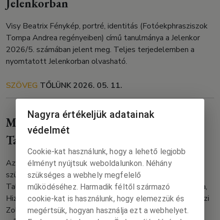
Jelenkorban
Visy Beatrix Fénykép, portré, identitás (Fotóekphrasziszok
Tompa Andrea regényeiben) című tanulmánya a Jelenkor
2026/5. számában jelent meg. Teljes terjedelemben a
nyomtatott Jelenkorban olvasható.
SZÖVEG
TŐLÜNK
2026. 05. 11.
Nagyra értékeljük adatainak
Megjelent az Irodalmi Szemle 2026/5.
védelmét
Talamon Alfonz-száma!
Cookie-kat használunk, hogy a lehető legjobb
Az Irodalmi Szemle 2026 májusi száma a hatvan éve
élményt nyújtsuk weboldalunkon. Néhány
született és harminc éve elhunyt, káprázatos tehetségű
szükséges a webhely megfelelő
Talamon Alfonznak szentelt blokkal kezdődik. Jász Attila,
működéséhez. Harmadik féltől származó
Hizsnyai Zoltán és Fellinger Károly verseit, valamint Szászi
cookie-kat is használunk, hogy elemezzük és
Zoltán és N. Tóth Anikó elbeszéléseit Talamon Alfonz
megértsük, hogyan használja ezt a webhelyet.