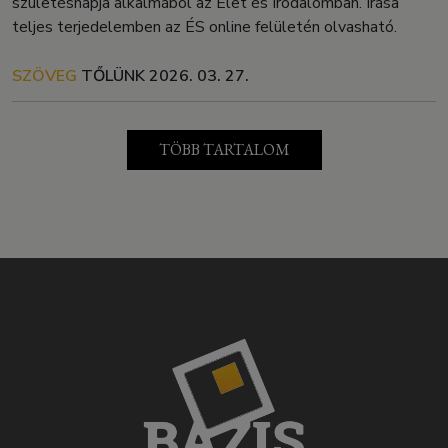
születésnapja alkalmából az Élet és Irodalomban. Írása
teljes terjedelemben az ÉS online felületén olvasható.
SZÖVEG
TŐLÜNK
2026. 03. 27.
TÖBB TARTALOM