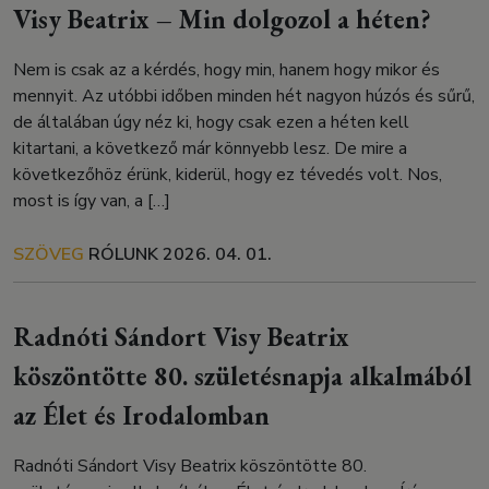
Visy Beatrix – Min dolgozol a héten?
Nem is csak az a kérdés, hogy min, hanem hogy mikor és
mennyit. Az utóbbi időben minden hét nagyon húzós és sűrű,
de általában úgy néz ki, hogy csak ezen a héten kell
kitartani, a következő már könnyebb lesz. De mire a
következőhöz érünk, kiderül, hogy ez tévedés volt. Nos,
most is így van, a […]
SZÖVEG
RÓLUNK
2026. 04. 01.
Radnóti Sándort Visy Beatrix
köszöntötte 80. születésnapja alkalmából
az Élet és Irodalomban
Radnóti Sándort Visy Beatrix köszöntötte 80.