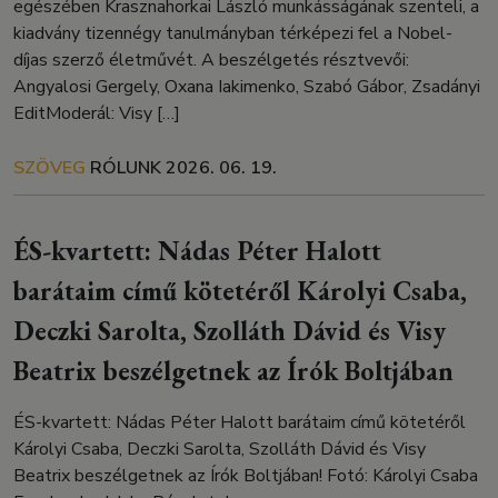
egészében Krasznahorkai László munkásságának szenteli, a
kiadvány tizennégy tanulmányban térképezi fel a Nobel-
díjas szerző életművét. A beszélgetés résztvevői:
Angyalosi Gergely, Oxana Iakimenko, Szabó Gábor, Zsadányi
EditModerál: Visy […]
SZÖVEG
RÓLUNK
2026. 06. 19.
ÉS-kvartett: Nádas Péter Halott
barátaim című kötetéről Károlyi Csaba,
Deczki Sarolta, Szolláth Dávid és Visy
Beatrix beszélgetnek az Írók Boltjában
ÉS-kvartett: Nádas Péter Halott barátaim című kötetéről
Károlyi Csaba, Deczki Sarolta, Szolláth Dávid és Visy
Beatrix beszélgetnek az Írók Boltjában! Fotó: Károlyi Csaba