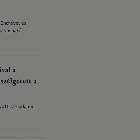
 Endrével és
olvasható.
val a
zélgetett a
yott társadalmi