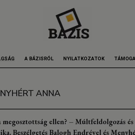
AGSÁG
A BÁZISRÓL
NYILATKOZATOK
TÁMOG
NYHÉRT ANNA
 megosztottság ellen? – Múltfeldolgozás és
ika. Beszélgetés Balogh Endrével és Menyh