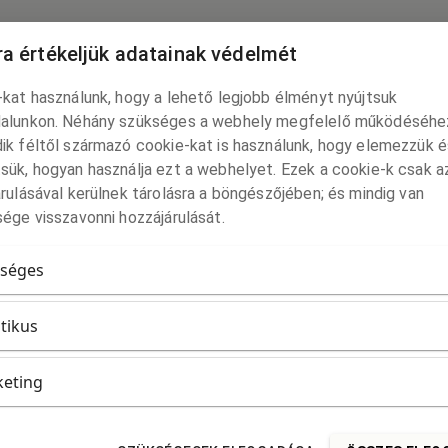
 tart előadást a traumakutatásról Szkopj
a értékeljük adatainak védelmét
előadást a traumakutatásról Szkopjében, Macedóniában, a Ss. C
kat használunk, hogy a lehető legjobb élményt nyújtsuk
dalmi Intézetének Trauma in Literature című konferenciáján. R
alunkon. Néhány szükséges a webhely megfelelő működéséhe
n olvasható.
ik féltől származó cookie-kat is használunk, hogy elemezzük é
sük, hogyan használja ezt a webhelyet. Ezek a cookie-k csak a
2026. 05. 11.
rulásával kerülnek tárolásra a böngészőjében; és mindig van
ége visszavonni hozzájárulását.
a a Torinói Egyetem Paolo Santarcangeli-k
séges
őadást tartott a Torinói Egyetem Paolo Santarcangeli-konferenc
itikus
volt. Részletes program:
2025. 11. 28.
eting