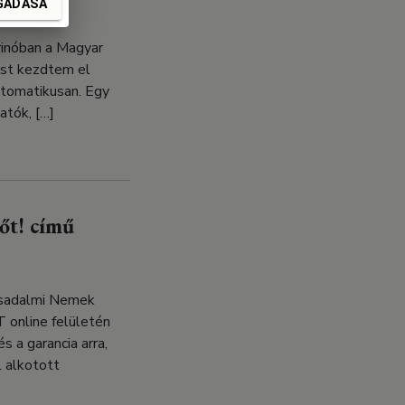
GADÁSA
rinóban a Magyar
most kezdtem el
utomatikusan. Egy
atók, […]
őt! című
ársadalmi Nemek
 online felületén
 a garancia arra,
l alkotott