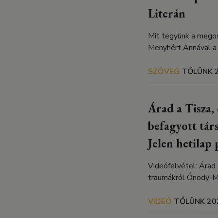
Literán
Mit tegyünk a megos
Menyhért Annával a 
SZÖVEG
TŐLÜNK
Árad a Tisza,
befagyott tá
Jelen hetilap
Videófelvétel: Árad 
traumákról Ónody-Mo
VIDEÓ
TŐLÜNK
20