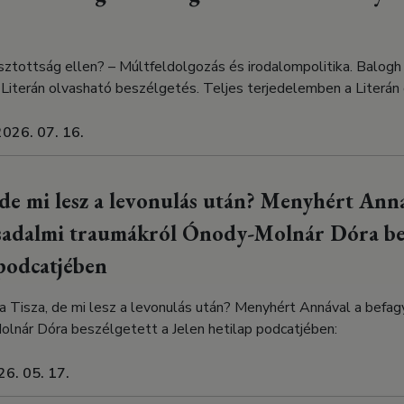
ztottság ellen? – Múltfeldolgozás és irodalompolitika. Balogh
Literán olvasható beszélgetés. Teljes terjedelemben a Literán 
2026. 07. 16.
 de mi lesz a levonulás után? Menyhért Anná
rsadalmi traumákról Ónody-Molnár Dóra bes
 podcatjében
a Tisza, de mi lesz a levonulás után? Menyhért Annával a befag
lnár Dóra beszélgetett a Jelen hetilap podcatjében:
26. 05. 17.