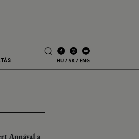
HU
/
SK
/
ENG
ATÁS
ért Annával a