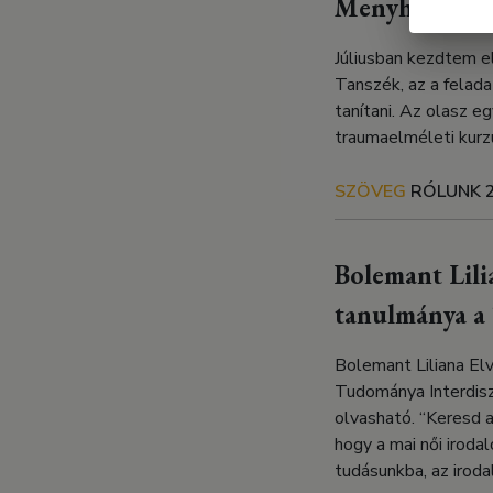
Menyhért Ann
Júliusban kezdtem e
Tanszék, az a felada
tanítani. Az olasz 
traumaelméleti kurzu
SZÖVEG
RÓLUNK
Bolemant Lili
tanulmánya 
Bolemant Liliana El
Tudománya Interdisz
olvasható. “Keresd 
hogy a mai női iroda
tudásunkba, az irod