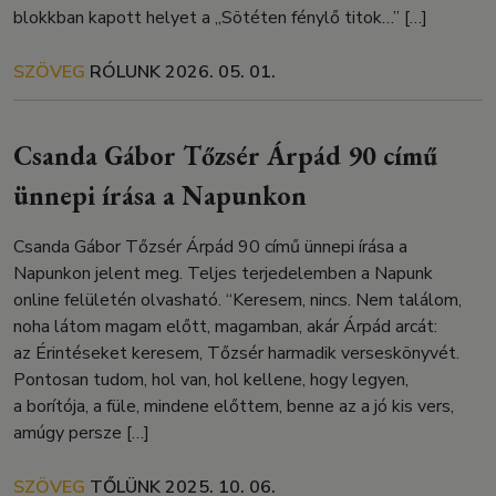
blokkban kapott helyet a „Sötéten fénylő titok…” […]
SZÖVEG
RÓLUNK
2026. 05. 01.
Csanda Gábor Tőzsér Árpád 90 című
ünnepi írása a Napunkon
Csanda Gábor Tőzsér Árpád 90 című ünnepi írása a
Napunkon jelent meg. Teljes terjedelemben a Napunk
online felületén olvasható. “Keresem, nincs. Nem találom,
noha látom magam előtt, magamban, akár Árpád arcát:
az Érintéseket keresem, Tőzsér harmadik verseskönyvét.
Pontosan tudom, hol van, hol kellene, hogy legyen,
a borítója, a füle, mindene előttem, benne az a jó kis vers,
amúgy persze […]
SZÖVEG
TŐLÜNK
2025. 10. 06.