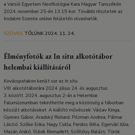
a Varsói Egyetem Neofilológiai Kara Magyar Tanszékén
2024. november 25-én 13.15-kor. További részletek az
Irodalmi Szemle online felületén olvashatók.
SZÖVEG
TŐLÜNK
2024. 11. 24.
Élményfotók az In situ alkotótábor
helembai kiállításáról
Kovácspatakon került sor az In situ
VIII. alkotótáborára 2024. július 24. és augusztus
3. között. 2024. augusztus 2-án a Helembai
Falumúzeumban tekinthette meg a közönség a táborban
készült alkotásokat. A kiállító művészek: Václav Kinga,
Gyenes Gábor, Aradský Richard, Pézman Andrea, Pálmai
László, Szőke Erika, Nagy Csilla, Ferdics Béla, Egervári Júlia,
Mazán Anikó, Slávik Bernadett, Szőllősy Balázs, Török