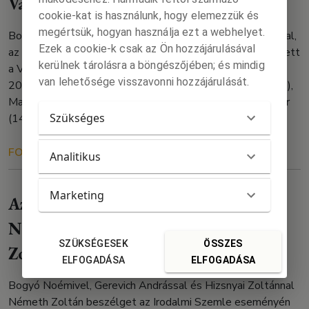
Varsóban 2024/2.
cookie-kat is használunk, hogy elemezzük és
megértsük, hogyan használja ezt a webhelyet.
Bogyó Noémivel, Gerevich Andrással és Hizsnyai Zoltánnal,
Ezek a cookie-k csak az Ön hozzájárulásával
az Irodalmi Szemle szerzőivel Németh Zoltán beszélgetett
kerülnek tárolásra a böngészőjében; és mindig
a Varsói Egyetem Neofilológiai Kara Magyar Tanszékén
van lehetősége visszavonni hozzájárulását.
2024. november 25-én. Az eseményről Agata Baran (1-7),
Magdalena Roguska-Németh (8-13) és Keresztes Gáspár
Szükséges
(14-15) készített élményfotókat.
FOTÓ
RÓLUNK
2024. 11. 27.
Analitikus
Marketing
Az Irodalmi Szemle Varsóban: Bogyó
Noémi, Gerevich András, Hizsnyai
SZÜKSÉGESEK
ÖSSZES
Zoltán és Németh Zoltán
ELFOGADÁSA
ELFOGADÁSA
Bogyó Noémivel, Gerevich Andrással és Hizsnyai Zoltánnal
Németh Zoltán beszélget az Irodalmi Szemle eseményén