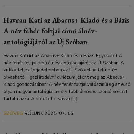
Havran Kati az Abacus+ Kiadó és a Bázis
A név fehér foltjai című álnév-
antológiájáról az Új Szóban
Havran Kati írt az Abacus+ Kiadó és a Bázis Egyesület A
név fehér foltjai című álnév-antológiájáról az Új Szóban. A
kritika teljes terjedelemben az Új Szó online felületén
olvasható. “Igazi irodalmi kuriózum jelent meg az Abacus+
Kiadó gondozásában: A név fehér foltjai valószínűleg az első
olyan magyar antológia, amely több álneves szerző verseit
tartalmazza. A kötetet olvasva […]
SZÖVEG
RÓLUNK
2025. 07. 16.