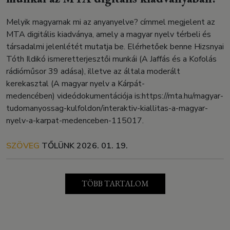
Melyik magyarnak mi az anyanyelve? címmel megjelent az
MTA digitális kiadványa, amely a magyar nyelv térbeli és
társadalmi jelenlétét mutatja be. Elérhetőek benne Hizsnyai
Tóth Ildikó ismeretterjesztői munkái (A Jaffás és a Kofolás
rádióműsor 39 adása), illetve az általa moderált
kerekasztal (A magyar nyelv a Kárpát-
medencében) videódokumentációja is:https://mta.hu/magyar-
tudomanyossag-kulfoldon/interaktiv-kiallitas-a-magyar-
nyelv-a-karpat-medenceben-115017.
SZÖVEG
TŐLÜNK
2026. 01. 19.
TÖBB TARTALOM