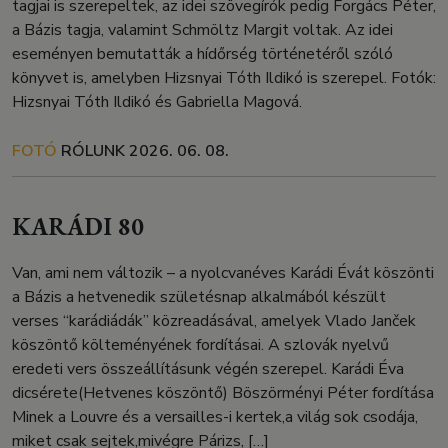
tagjai is szerepeltek, az idei szövegírók pedig Forgács Péter,
a Bázis tagja, valamint Schmöltz Margit voltak. Az idei
eseményen bemutatták a hídőrség történetéről szóló
könyvet is, amelyben Hizsnyai Tóth Ildikó is szerepel. Fotók:
Hizsnyai Tóth Ildikó és Gabriella Magová.
FOTÓ
RÓLUNK
2026. 06. 08.
KARÁDI 80
Van, ami nem változik – a nyolcvanéves Karádi Évát köszönti
a Bázis a hetvenedik születésnap alkalmából készült
verses “karádiádák” közreadásával, amelyek Vlado Janček
köszöntő költeményének fordításai. A szlovák nyelvű
eredeti vers összeállításunk végén szerepel. Karádi Éva
dicsérete(Hetvenes köszöntő) Böszörményi Péter fordítása
Minek a Louvre és a versailles-i kertek,a világ sok csodája,
miket csak sejtek,mivégre Párizs, […]