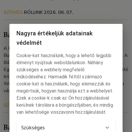
SZÖVEG
RÓLUNK
2026. 06. 07.
Nagyra értékeljük adatainak
Bázis-stand a 97. Ünnepi Könyvhéten
védelmét
A Bázis Egyesület is jelen lesz a 97. Ünnepi Könyvhéten
Budapesten. Dedikálás és Bázis-programok az oldal alján. A
Cookie-kat használunk, hogy a lehető legjobb
Bázis-standon 9 szlovákiai magyar kiadó – a Bázis
élményt nyújtsuk weboldalunkon. Néhány
Egyesület, az Abacus +, az Anser, a Fórum Kisebbségkutató
szükséges a webhely megfelelő
Intézet, a dunaszerdahelyi Kalligram, a Pozsonyi Kifli, a
működéséhez. Harmadik féltől származó
Womanpress, a Books and Goods és a NAP Kiadó könyvei
cookie-kat is használunk, hogy elemezzük és
vásárolhatók meg. […]
megértsük, hogyan használja ezt a webhelyet.
Ezek a cookie-k csak az Ön hozzájárulásával
SZÖVEG
RÓLUNK
2026. 06. 05.
kerülnek tárolásra a böngészőjében; és mindig
van lehetősége visszavonni hozzájárulását.
Bázis-programok a 97. Ünnepi
Szükséges