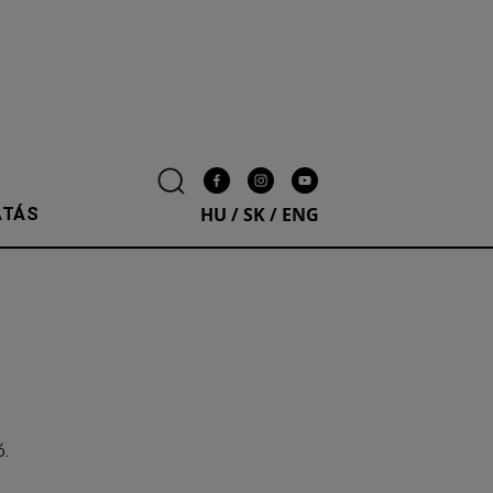
HU
/
SK
/
ENG
ATÁS
ó.