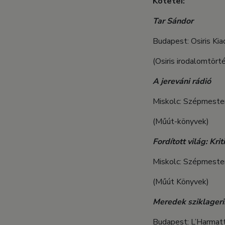
Kötetei:
Tar Sándor
Budapest: Osiris Kia
(Osiris irodalomtört
A jereváni rádió
Miskolc: Szépmester
(Műút-könyvek)
Fordított világ: Krit
Miskolc: Szépmester
(Műút Könyvek)
Meredek sziklageri
Budapest: L’Harmatt