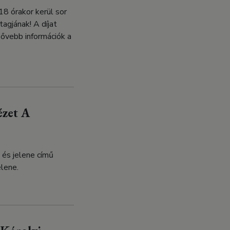
18 órakor kerül sor
agjának! A díjat
 Bővebb információk a
ézet A
 és jelene című
elene.