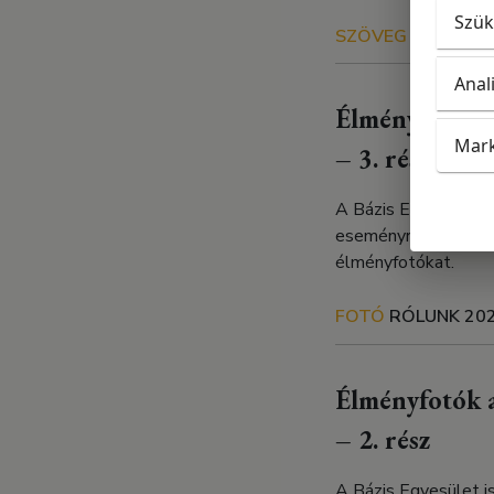
Szük
SZÖVEG
TŐLÜNK
Anal
Élményfotók a
Mark
– 3. rész
A Bázis Egyesület i
eseményről Eszes At
élményfotókat.
FOTÓ
RÓLUNK
202
Élményfotók a
– 2. rész
A Bázis Egyesület i