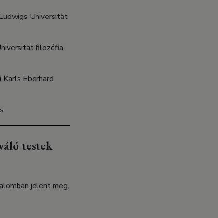
Ludwigs Universität
iversität filozófia
 Karls Eberhard
és
áló testek
dalomban jelent meg.