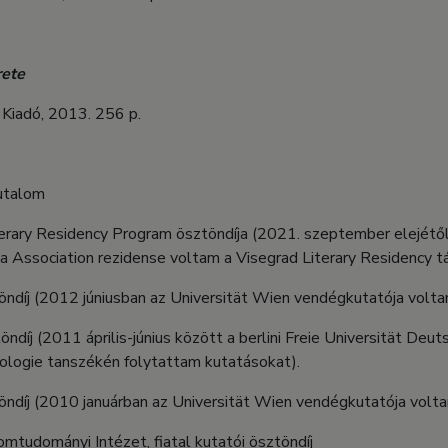
rete
 Kiadó, 2013. 256 p.
utalom
erary Residency Program ösztöndíja (2021. szeptember elejétő
za Association rezidense voltam a Visegrad Literary Residency 
íj (2012 júniusban az Universität Wien vendégkutatója volta
díj (2011 április-június között a berlini Freie Universität Deut
lologie tanszékén folytattam kutatásokat).
íj (2010 januárban az Universität Wien vendégkutatója volta
mtudományi Intézet, fiatal kutatói ösztöndíj