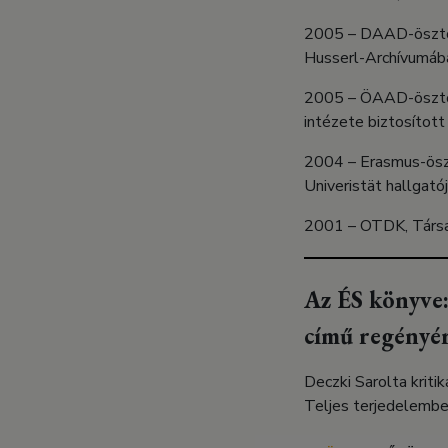
2005 – DAAD-ösztönd
Husserl-Archívumáb
2005 – ÖAAD-ösztöndí
intézete biztosítot
2004 – Erasmus-öszt
Univeristät hallgató
2001 – OTDK, Társad
Az ÉS könyve:
című regényér
Deczki Sarolta kriti
Teljes terjedelembe