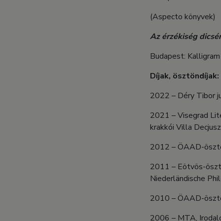
(Aspecto könyvek)
Az érzékiség dicsé
Budapest: Kalligram
Díjak, ösztöndíjak:
2022 – Déry Tibor j
2021 – Visegrad Lit
krakkói Villa Decjus
2012 – ÖAAD-ösztönd
2011 – Eötvös-ösztön
Niederländische Phi
2010 – ÖAAD-ösztönd
2006 – MTA, Irodalo