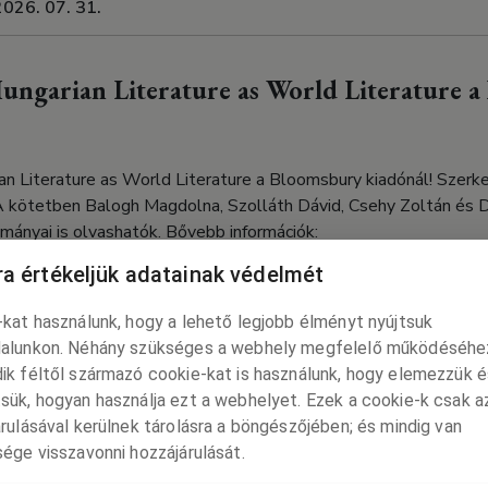
2026. 07. 31.
ungarian Literature as World Literature 
an Literature as World Literature a Bloomsbury kiadónál! Szerk
 A kötetben Balogh Magdolna, Szolláth Dávid, Csehy Zoltán és D
lmányai is olvashatók. Bővebb információk:
bury.com/us/hungarian-literature-as-world-literature-9781501
a értékeljük adatainak védelmét
2026. 07. 18.
kat használunk, hogy a lehető legjobb élményt nyújtsuk
alunkon. Néhány szükséges a webhely megfelelő működéséhe
ik féltől származó cookie-kat is használunk, hogy elemezzük é
a Álmodozások kora című írása a Literán
sük, hogyan használja ezt a webhelyet. Ezek a cookie-k csak a
rulásával kerülnek tárolásra a böngészőjében; és mindig van
ozások kora című írása a Literán jelent meg. Teljes terjedelemb
ége visszavonni hozzájárulását.