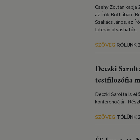
Csehy Zoltán kapja 2
az Írók Boltjában (B
Szakács János, az Ír
Literán olvashatók.
SZÖVEG
RÓLUNK
Deczki Sarolt
testfilozófia 
Deczki Sarolta is el
konferenciáján. Rész
SZÖVEG
TŐLÜNK