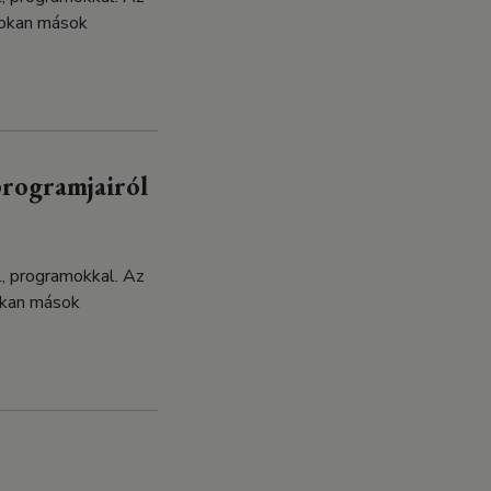
sokan mások
programjairól
l, programokkal. Az
okan mások