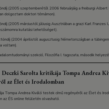
íj (2005 szeptemberétől 2006 februárjáig a freiburgi Albert 
an dolgoztam doktori témámon).
j (2005 márciustól júliusig Ausztriában a grazi Karl Franzes Un
t számomra kutatási lehetőséget).
öndíj (2004 áprilistól augusztusig Németországban a tübingeni
ja voltam).
alomtudományi szekció, Filozófia I. tagozata, második helyez
 Deczki Sarolta kritikája Tompa Andrea Kiv
ől az Élet és Irodalomban
kája Tompa Andrea Kiváló testek című regényéről az Élet és Iro
n az ÉS online felületén olvasható.