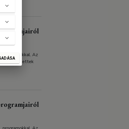
programjairól
l, programokkal. Az
GADÁSA
ások készítettek
programjairól
l, programokkal. Az