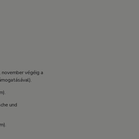
l november végéig a
támogatásával).
m).
sche und
m).