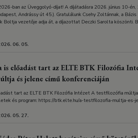
026-ban az Üveggolyó-díjat! A díjátadásra 2026. június 10-én, 
udapest, Andrássy út 45.). Gratulálunk Csehy Zoltánnak, a Bázis t
ók Boltja vezetője adja át, a díjazottat Deczki Sarolta köszönti.
2026. 06. 05.
a is előadást tart az ELTE BTK Filozófia Int
múltja és jelene című konferenciáján
őadást tart az ELTE BTK Filozófia Intézet A testfilozófia múltja
letek és program: https://btk.elte.hu/a-testfilozofia-multja-es-j
2026. 05. 27.