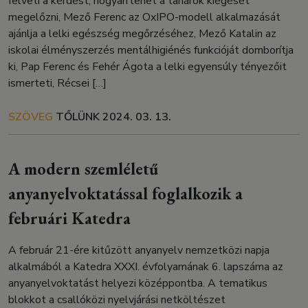
felveti a kérdést, hogyan lehet a tanárok kiégését
megelőzni, Mező Ferenc az OxIPO-modell alkalmazását
ajánlja a lelki egészség megőrzéséhez, Mező Katalin az
iskolai élményszerzés mentálhigiénés funkcióját domborítja
ki, Pap Ferenc és Fehér Ágota a lelki egyensúly tényezőit
ismerteti, Récsei […]
SZÖVEG
TŐLÜNK
2024. 03. 13.
A modern szemléletű
anyanyelvoktatással foglalkozik a
februári Katedra
A február 21-ére kitűzött anyanyelv nemzetközi napja
alkalmából a Katedra XXXI. évfolyamának 6. lapszáma az
anyanyelvoktatást helyezi középpontba. A tematikus
blokkot a csallóközi nyelvjárási netköltészet