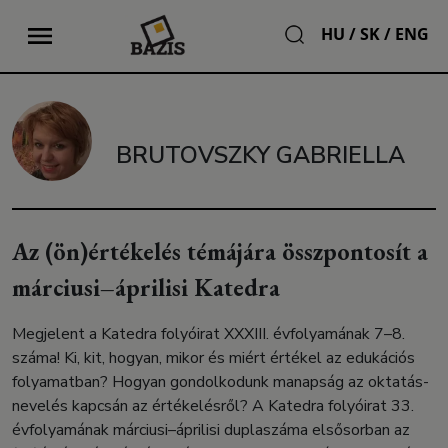
HU
/
SK
/
ENG
BRUTOVSZKY GABRIELLA
Az (ön)értékelés témájára összpontosít a
márciusi–áprilisi Katedra
Megjelent a Katedra folyóirat XXXIII. évfolyamának 7–8.
száma! Ki, kit, hogyan, mikor és miért értékel az edukációs
folyamatban? Hogyan gondolkodunk manapság az oktatás-
nevelés kapcsán az értékelésről? A Katedra folyóirat 33.
évfolyamának márciusi–áprilisi duplaszáma elsősorban az