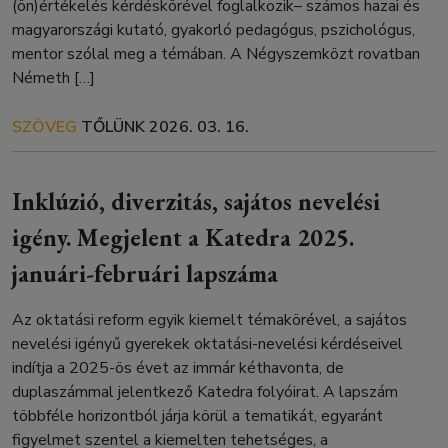
(ön)értékelés kérdéskörével foglalkozik– számos hazai és
magyarországi kutató, gyakorló pedagógus, pszichológus,
mentor szólal meg a témában. A Négyszemközt rovatban
Németh […]
SZÖVEG
TŐLÜNK
2026. 03. 16.
Inklúzió, diverzitás, sajátos nevelési
igény. Megjelent a Katedra 2025.
januári-februári lapszáma
Az oktatási reform egyik kiemelt témakörével, a sajátos
nevelési igényű gyerekek oktatási-nevelési kérdéseivel
indítja a 2025-ös évet az immár kéthavonta, de
duplaszámmal jelentkező Katedra folyóirat. A lapszám
többféle horizontból járja körül a tematikát, egyaránt
figyelmet szentel a kiemelten tehetséges, a