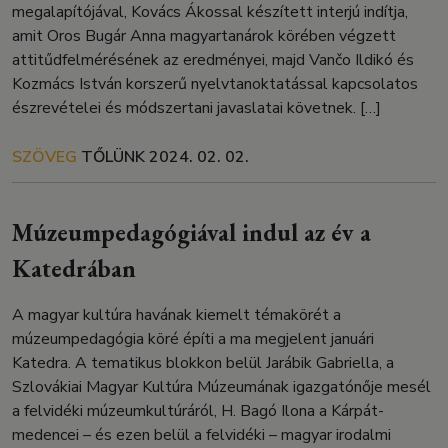
megalapítójával, Kovács Ákossal készített interjú indítja,
amit Oros Bugár Anna magyartanárok körében végzett
attitűdfelmérésének az eredményei, majd Vančo Ildikó és
Kozmács István korszerű nyelvtanoktatással kapcsolatos
észrevételei és módszertani javaslatai követnek. […]
SZÖVEG
TŐLÜNK
2024. 02. 02.
Múzeumpedagógiával indul az év a
Katedrában
A magyar kultúra havának kiemelt témakörét a
múzeumpedagógia köré építi a ma megjelent januári
Katedra. A tematikus blokkon belül Jarábik Gabriella, a
Szlovákiai Magyar Kultúra Múzeumának igazgatónője mesél
a felvidéki múzeumkultúráról, H. Bagó Ilona a Kárpát-
medencei – és ezen belül a felvidéki – magyar irodalmi