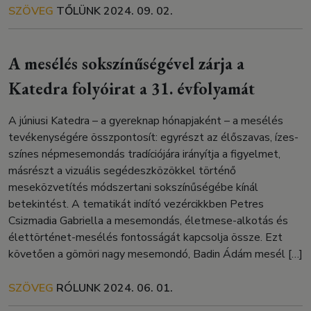
SZÖVEG
TŐLÜNK
2024. 09. 02.
A mesélés sokszínűségével zárja a
Katedra folyóirat a 31. évfolyamát
A júniusi Katedra – a gyereknap hónapjaként – a mesélés
tevékenységére összpontosít: egyrészt az élőszavas, ízes-
színes népmesemondás tradíciójára irányítja a figyelmet,
másrészt a vizuális segédeszközökkel történő
meseközvetítés módszertani sokszínűségébe kínál
betekintést. A tematikát indító vezércikkben Petres
Csizmadia Gabriella a mesemondás, életmese-alkotás és
élettörténet-mesélés fontosságát kapcsolja össze. Ezt
követően a gömöri nagy mesemondó, Badin Ádám mesél […]
SZÖVEG
RÓLUNK
2024. 06. 01.