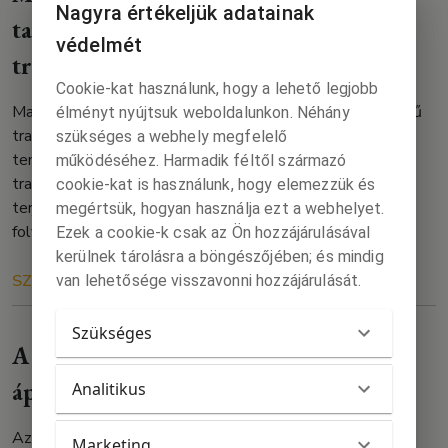
Nagyra értékeljük adatainak
tanulmánya a magyar nyelvű
védelmét
transzkulturális kutatásokról
Cookie-kat használunk, hogy a lehető legjobb
Magdalena Roguska-Németh tanulmánya a magyar nyelvű
élményt nyújtsuk weboldalunkon. Néhány
transzkulturális kutatásokról a Wielogłos 2024/1.
szükséges a webhely megfelelő
tematikus számában jelent meg, amelynek témája a
működéséhez. Harmadik féltől származó
transzkulturalizmus. A lengyel nyelvű tanulmány teljes
cookie-kat is használunk, hogy elemezzük és
terjedelemben a krakkói Jagellói Egyetem tudományos
megértsük, hogyan használja ezt a webhelyet.
folyóiratának online felületén olvasható.
Ezek a cookie-k csak az Ön hozzájárulásával
kerülnek tárolásra a böngészőjében; és mindig
SZÖVEG
RÓLUNK
2024. 04. 08.
van lehetősége visszavonni hozzájárulását.
Szükséges
A mentorálás témáját járja körül az
áprilisi Katedra￼
Analitikus
Az előkészület alatt álló oktatási reform egyik fontos
Marketing