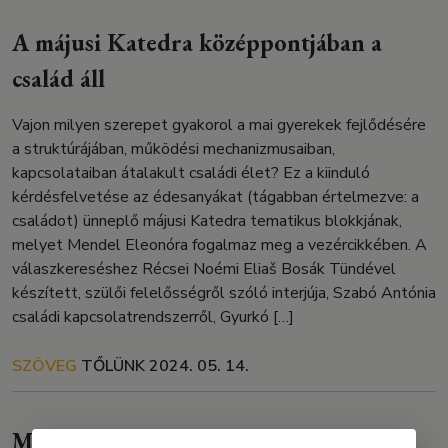
A májusi Katedra középpontjában a
család áll
Vajon milyen szerepet gyakorol a mai gyerekek fejlődésére
a struktúrájában, működési mechanizmusaiban,
kapcsolataiban átalakult családi élet? Ez a kiinduló
kérdésfelvetése az édesanyákat (tágabban értelmezve: a
családot) ünneplő májusi Katedra tematikus blokkjának,
melyet Mendel Eleonóra fogalmaz meg a vezércikkében. A
válaszkereséshez Récsei Noémi Eliaš Bosák Tündével
készített, szülői felelősségről szóló interjúja, Szabó Antónia
családi kapcsolatrendszerről, Gyurkó […]
SZÖVEG
TŐLÜNK
2024. 05. 14.
Magdalena Roguska-Németh