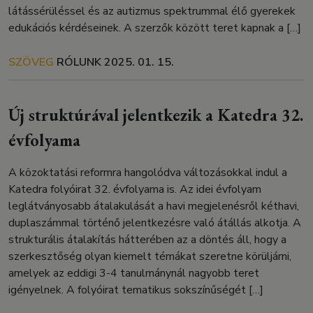
látássérüléssel és az autizmus spektrummal élő gyerekek
edukációs kérdéseinek. A szerzők között teret kapnak a […]
SZÖVEG
RÓLUNK
2025. 01. 15.
Új struktúrával jelentkezik a Katedra 32.
évfolyama
A közoktatási reformra hangolódva változásokkal indul a
Katedra folyóirat 32. évfolyama is. Az idei évfolyam
leglátványosabb átalakulását a havi megjelenésről kéthavi,
duplaszámmal történő jelentkezésre való átállás alkotja. A
strukturális átalakítás hátterében az a döntés áll, hogy a
szerkesztőség olyan kiemelt témákat szeretne körüljárni,
amelyek az eddigi 3-4 tanulmánynál nagyobb teret
igényelnek. A folyóirat tematikus sokszínűségét […]