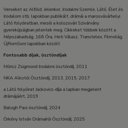
Verseket az Alföld, Jelenkor, Irodalmi Szemle, Látó, Élet és
Irodalom stb. lapokban publikált, drámái a marosvásárhelyi
Látó folyóiratban, meséi a kolozsvári Szivárvány
gyerekújságban jelentek meg. Cikkeket többek között a
Népszabadság, 168 Óra, Heti Válasz, Transtelex, Filmvilág,
ÚjRomSom lapokban közölt.
Fontosabb díjak, ösztöndíjak
Móricz Zsigmond Irodalmi ösztöndíj, 2011
NKA Alkotói Ösztöndíj, 2013, 2015, 2017
a Látó folyóirat Jackovics-díja a lapban megjelent
drámájáért, 2019
Balogh Paci-ösztöndíj, 2024
Örkény István Drámaírói Ösztöndíj, 2025