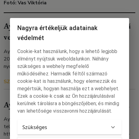
Fotó: Vas Viktória
Ayhan Gökhan Miért nem könnyű című
Nagyra értékeljük adatainak
verse az áprilisi Új Forrásban
védelmét
Ayhan Gökhan Miért nem könnyű című verse az Új Forrás
Cookie-kat használunk, hogy a lehető legjobb
2026/4. számában jelent meg. Teljes terjedelemben a
élményt nyújtsuk weboldalunkon. Néhány
nyomtatott Új Forrásban vagy a Szófán olvasható.
szükséges a webhely megfelelő
működéséhez. Harmadik féltől származó
cookie-kat is használunk, hogy elemezzük és
SZÖVEG
TŐLÜNK
2026. 04. 21.
megértsük, hogyan használja ezt a webhelyet.
Ezek a cookie-k csak az Ön hozzájárulásával
Ayhan Gökhan versei a SZIFONline-on
kerülnek tárolásra a böngészőjében; és mindig
van lehetősége visszavonni hozzájárulását.
Ayhan Gökhan versei a SZIFONline-on jelentek meg, ahol
teljes terjedelemben olvashatók:
Szükséges
https://www.szifonline.hu/kolteszet/3128-ayhan-gokhan-