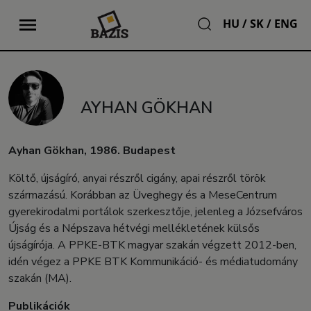
HU
/
SK
/
ENG
AYHAN GÖKHAN
Ayhan Gökhan, 1986. Budapest
Költő, újságíró, anyai részről cigány, apai részről török
származású. Korábban az Üveghegy és a MeseCentrum
gyerekirodalmi portálok szerkesztője, jelenleg a Józsefváros
Újság és a Népszava hétvégi mellékletének külsős
újságírója. A PPKE-BTK magyar szakán végzett 2012-ben,
idén végez a PPKE BTK Kommunikáció- és médiatudomány
szakán (MA).
Publikációk