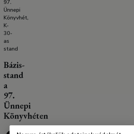
97.
Ünnepi
Könyvhét,
K-
30-
as
stand
Bázis-
stand
a
97.
Ünnepi
Könyvhéten