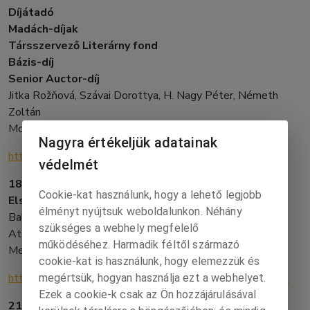
Díjátadó
Madách-díjak
Társszervező Literárny fond
Bázis-díj
Senior Auctor-díj
Jitka Rožňová, Szávai Dorottya, H. Nagy Péter, Németh
Zoltán
Moderátor: N. Tóth Anikó
Nagyra értékeljük adatainak
https://youtube.com/live/d89JtwHgL_w?feature=share
védelmét
18.30 – 19.30 – ISZ színházterem
Cookie-kat használunk, hogy a lehető legjobb
Első közlés I. – Felolvasás
élményt nyújtsuk weboldalunkon. Néhány
Balogh Endre, Benyovszky Ágnes, Forgács Péter, Győry
szükséges a webhely megfelelő
Attila, Gyurász Marianna, Juhász Rokko, Korpa Tamás,
működéséhez. Harmadik féltől származó
Mellár Dávid, Plonicky Tamás
cookie-kat is használunk, hogy elemezzük és
https://youtube.com/live/8mAuQN1QO54?feature=share
megértsük, hogyan használja ezt a webhelyet.
Ezek a cookie-k csak az Ön hozzájárulásával
21.00 – ISZ színházterem