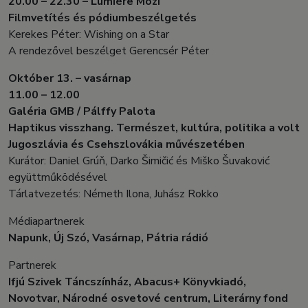
20.00 – 22.30 – Lumière Mozi
Filmvetítés és pódiumbeszélgetés
Kerekes Péter: Wishing on a Star
A rendezővel beszélget Gerencsér Péter
Október 13. – vasárnap
11.00 – 12.00
Galéria GMB / Pálffy Palota
Haptikus visszhang. Természet, kultúra, politika a volt
Jugoszlávia és Csehszlovákia művészetében
Kurátor: Daniel Grúň, Darko Šimičić és Miško Šuvaković
együttműködésével
Tárlatvezetés: Németh Ilona, Juhász Rokko
Médiapartnerek
Napunk, Új Szó, Vasárnap, Pátria rádió
Partnerek
Ifjú Szivek Táncszínház, Abacus+ Könyvkiadó,
Novotvar, Národné osvetové centrum, Literárny fond