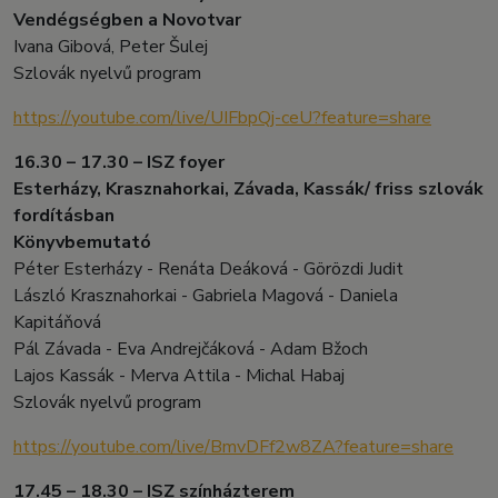
Vendégségben a Novotvar
Ivana Gibová, Peter Šulej
Szlovák nyelvű program
https://youtube.com/live/UIFbpQj-ceU?feature=share
16.30 – 17.30 – ISZ foyer
Esterházy, Krasznahorkai, Závada, Kassák/ friss szlovák
fordításban
Könyvbemutató
Péter Esterházy - Renáta Deáková - Görözdi Judit
László Krasznahorkai - Gabriela Magová - Daniela
Kapitáňová
Pál Závada - Eva Andrejčáková - Adam Bžoch
Lajos Kassák - Merva Attila - Michal Habaj
Szlovák nyelvű program
https://youtube.com/live/BmvDFf2w8ZA?feature=share
17.45 – 18.30 – ISZ színházterem