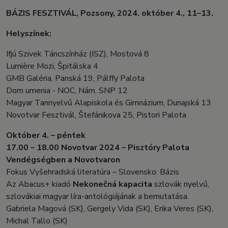
BÁZIS FESZTIVÁL, Pozsony, 2024. október 4., 11–13.
Helyszínek:
Ifjú Szivek Táncszínház (ISZ), Mostová 8
Lumière Mozi, Špitálska 4
GMB Galéria, Panská 19, Pálffy Palota
Dom umenia - NOC, Nám. SNP 12
Magyar Tannyelvű Alapiskola és Gimnázium, Dunajská 13
Novotvar Fesztivál, Štefánikova 25, Pistori Palota
Október 4. – péntek
17.00 – 18.00 Novotvar 2024 – Pisztóry Palota
Vendégségben a Novotvaron
Fokus Vyšehradská literatúra – Slovensko: Bázis
Az Abacus+ kiadó
Nekonečná kapacita
szlovák nyelvű,
szlovákiai magyar líra-antológiájának a bemutatása.
Gabriela Magová (SK), Gergely Vida (SK), Erika Veres (SK),
Michal Tallo (SK)