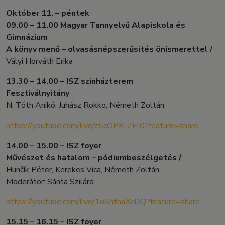
Október 11. – péntek
09.00 – 11.00 Magyar Tannyelvű Alapiskola és
Gimnázium
A könyv menő – olvasásnépszerűsítés önismerettel /
Vályi Horváth Erika
13.30 – 14.00 – ISZ színházterem
Fesztiválnyitány
N. Tóth Anikó, Juhász Rokko, Németh Zoltán
https://youtube.com/live/z5cOPzLZEl0?feature=share
14.00 – 15.00 – ISZ foyer
Művészet és hatalom – pódiumbeszélgetés /
Hunčík Péter, Kerekes Vica, Németh Zoltán
Moderátor: Sánta Szilárd
https://youtube.com/live/1oShthaXkDQ?feature=share
15.15 – 16.15 – ISZ foyer