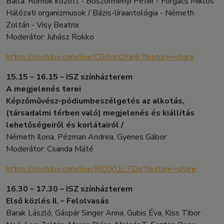
Balla: Romok között - Böszörményi Péter - Forgács Miklós
Hálózati organizmusok / Bázis-líraantológia - Németh
Zoltán - Visy Beatrix
Moderátor: Juhász Rokko
https://youtube.com/live/C0clqnOYank?feature=share
15.15 – 16.15 – ISZ színházterem
A megjelenés terei
Képzőművész-pódiumbeszélgetés az alkotás,
(társadalmi térben való) megjelenés és kiállítás
lehetőségeiről és korlátairól /
Németh Ilona, Pézman Andrea, Gyenes Gábor
Moderátor: Csanda Máté
https://youtube.com/live/Rl0IXUJ_TQo?feature=share
16.30 – 17.30 – ISZ színházterem
Első közlés II. – Felolvasás
Barak László, Gáspár Singer Anna, Gubis Éva, Kiss Tibor