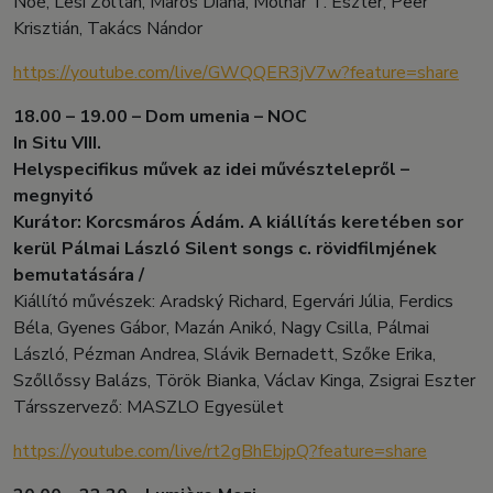
Noé, Lesi Zoltán, Maros Diána, Molnár T. Eszter, Peer
Krisztián, Takács Nándor
https://youtube.com/live/GWQQER3jV7w?feature=share
18.00 – 19.00 – Dom umenia – NOC
In Situ VIII.
Helyspecifikus művek az idei művésztelepről –
megnyitó
Kurátor: Korcsmáros Ádám. A kiállítás keretében sor
kerül Pálmai László Silent songs c. rövidfilmjének
bemutatására /
Kiállító művészek: Aradský Richard, Egervári Júlia, Ferdics
Béla, Gyenes Gábor, Mazán Anikó, Nagy Csilla, Pálmai
László, Pézman Andrea, Slávik Bernadett, Szőke Erika,
Szőllőssy Balázs, Török Bianka, Václav Kinga, Zsigrai Eszter
Társszervező: MASZLO Egyesület
https://youtube.com/live/rt2gBhEbjpQ?feature=share