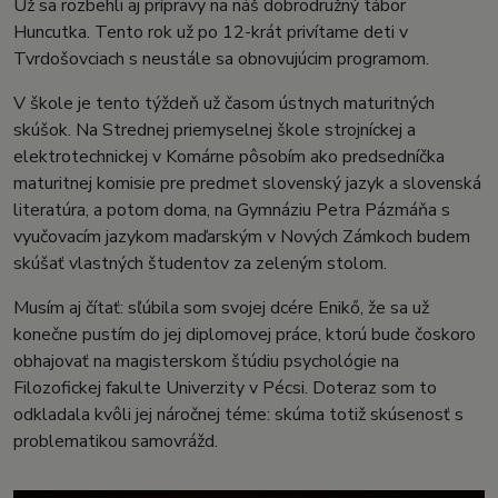
Už sa rozbehli aj prípravy na náš dobrodružný tábor
Huncutka. Tento rok už po 12-krát privítame deti v
Tvrdošovciach s neustále sa obnovujúcim programom.
V škole je tento týždeň už časom ústnych maturitných
skúšok. Na Strednej priemyselnej škole strojníckej a
elektrotechnickej v Komárne pôsobím ako predsedníčka
maturitnej komisie pre predmet slovenský jazyk a slovenská
literatúra, a potom doma, na Gymnáziu Petra Pázmáňa s
vyučovacím jazykom maďarským v Nových Zámkoch budem
skúšať vlastných študentov za zeleným stolom.
Musím aj čítať: sľúbila som svojej dcére Enikő, že sa už
konečne pustím do jej diplomovej práce, ktorú bude čoskoro
obhajovať na magisterskom štúdiu psychológie na
Filozofickej fakulte Univerzity v Pécsi. Doteraz som to
odkladala kvôli jej náročnej téme: skúma totiž skúsenosť s
problematikou samovrážd.