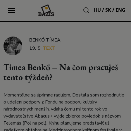
HU
/
SK
/
ENG
BENKŐ TÍMEA
19. 5.
TEXT
Timea Benkő – Na čom pracuješ
tento týždeň?
Momentálne sa úprimne radujem. Dostala som rozhodnutie
o udelení podpory z Fondu na podporu kultúry
národnostných menšín, vďaka čomu mi tento rok vo
vydavateľstve Abacus+ vyjde zbierka poviedok s názvom
Felemás (Pol na pol). Knihu plánujeme predstaviť už
začiatkom októbra na Medzinárodnom knižnom festivale v