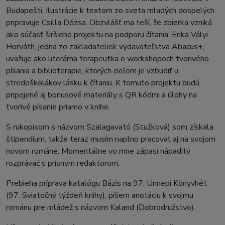
Budapešti. Ilustrácie k textom zo sveta mladých dospelých
pripravuje Csilla Dózsa. Obzvlášť ma teší, že zbierka vzniká
ako súčasť širšieho projektu na podporu čítania. Erika Vályi
Horváth, jedna zo zakladateliek vydavateľstva Abacus+,
uvažuje ako literárna terapeutka o workshopoch tvorivého
písania a biblioterapie, ktorých cieľom je vzbudiť u
stredoškolákov lásku k čítaniu. K tomuto projektu budú
pripojené aj bonusové materiály s QR kódmi a úlohy na
tvorivé písanie priamo v knihe.
S rukopisom s názvom Szalagavató (Stužková) som získala
štipendium, takže teraz musím naplno pracovať aj na svojom
novom románe. Momentálne vo mne zápasí nápaditý
rozprávač s prísnym redaktorom.
Prebieha príprava katalógu Bázis na 97. Ünnepi Könyvhét
(97. Sviatočný týždeň knihy), píšem anotáciu k svojmu
románu pre mládež s názvom Kaland (Dobrodružstvo).