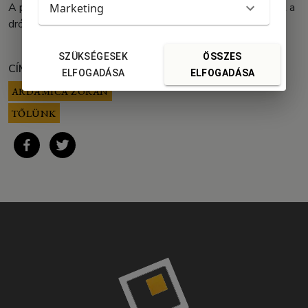
A parlament alelnökének ama verzió tetszik, mely szerint a
Marketing
drónok nem vittek robbanóanyagot."
SZÜKSÉGESEK
ÖSSZES
CÍMKÉK:
ELFOGADÁSA
ELFOGADÁSA
ARDAMICA ZORÁN
TŐLÜNK