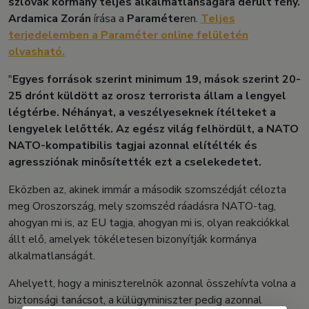
szlovák kormány teljes alkalmatlanságára derült fény.
Ardamica Zorán
írása a
Paraméter
en.
Teljes
terjedelemben a Paraméter online felületén
olvasható.
"
Egyes források szerint minimum 19, mások szerint 20-
25 drónt küldött az orosz terrorista állam a lengyel
légtérbe. Néhányat, a veszélyeseknek ítélteket a
lengyelek lelőtték. Az egész világ felhördült, a NATO
NATO-kompatibilis tagjai azonnal elítélték és
agressziónak minősítették ezt a cselekedetet.
Eközben az, akinek immár a második szomszédját célozta
meg Oroszország, mely szomszéd ráadásra NATO-tag,
ahogyan mi is, az EU tagja, ahogyan mi is, olyan reakciókkal
állt elő, amelyek tökéletesen bizonyítják kormánya
alkalmatlanságát.
Ahelyett, hogy a miniszterelnök azonnal összehívta volna a
biztonsági tanácsot, a külügyminiszter pedig azonnal