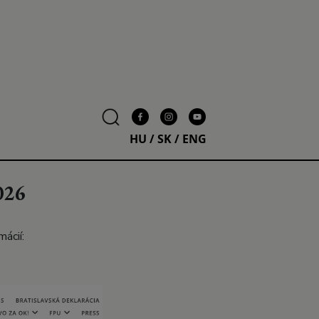
HU
/
SK
/
ENG
026
mácií: