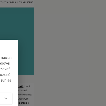
 našich
ebovej
yzovať
ložené
 súhlas