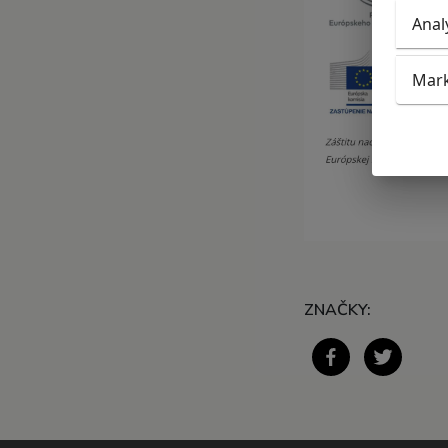
Anal
Mark
ZNAČKY: