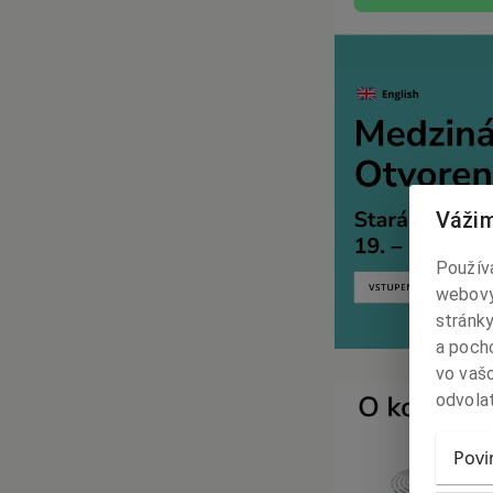
Vážim
Používa
webový
stránky
a poch
vo vašo
odvolať
Povi